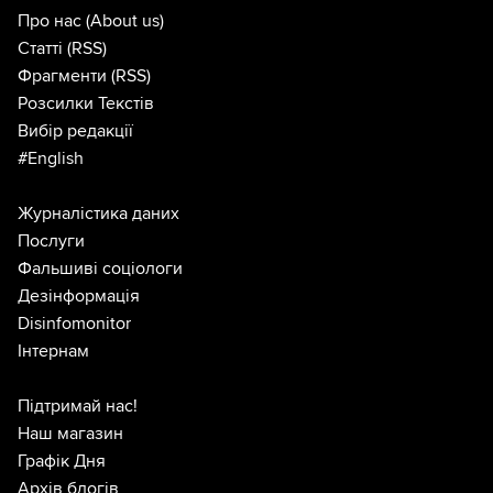
Про нас
(About us)
Статті
(RSS)
Фрагменти
(RSS)
Розсилки Текстів
Вибір редакції
#English
Журналістика даних
Послуги
Фальшиві соціологи
Дезінформація
Disinfomonitor
Інтернам
Підтримай нас!
Наш магазин
Графік Дня
Архів блогів