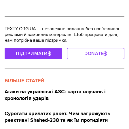
TEXTY.ORG.UA — незалежне видання без навʼязливої
реклами й замовних матеріалів. Щоб працювати далі,
нам потрібна ваша підтримка.
ПІДТРИМАТИ
DONATE
БІЛЬШЕ СТАТЕЙ
Атаки на українські АЗС: карта влучань і
хронологія ударів
Сурогати крилатих ракет. Чим загрожують
реактивні Shahed-238 та як їм протидіяти