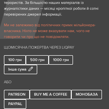
терористів. За більшістю наших матеріалів із
журналістики даних — місяці кропіткої роботи й сотні
перевірених джерел інформації.
Ми не залежимо від політичних примх мільйонера-
власника. Ніхто не може вказувати нам, чого не
говорити чи про що не повідомляти.
ЩОМІСЯЧНА ПОЖЕРТВА ЧЕРЕЗ LIQPAY
100
грн
500
грн
1000
грн
Інша сума
АБО
PATREON
BUY ME A COFFEE
МОНОБАЗА
PAYPAL