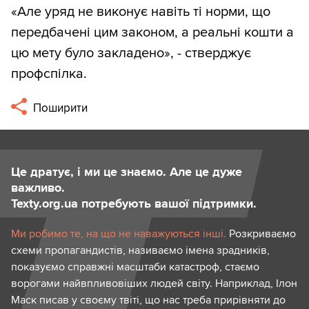
«Але уряд не виконує навіть ті норми, що
передбачені цим законом, а реальні кошти а
цю мету було закладено», - стверджує
профспілка.
Поширити
Це дратує, і ми це знаємо. Але це дуже
важливо.
Texty.org.ua потребують вашої підтримки.
Ми робимо те, на що не наважуються інші.
Розкриваємо
схеми пропагандистів, називаємо імена зрадників,
показуємо справжні масштаби катастроф, стаємо
ворогами найвпливовіших людей світу. Наприклад, Ілон
Маск писав у своєму твіті, що нас треба прирівняти до