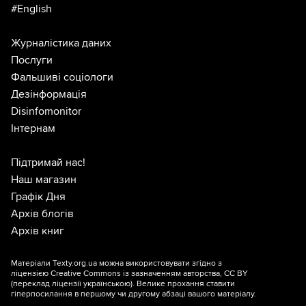
#English
Журналістика даних
Послуги
Фальшиві соціологи
Дезінформація
Disinfomonitor
Інтернам
Підтримай нас!
Наш магазин
Графік Дня
Архів блогів
Архів книг
Матеріали Texty.org.ua можна використовувати згідно з
ліцензією
Creative Commons із зазначенням авторства, CC BY
(переклад ліцензії
українською
). Велике прохання ставити
гіперпосилання в першому чи другому абзаці вашого матеріалу.