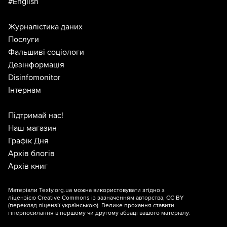
#English
Журналістика даних
Послуги
Фальшиві соціологи
Дезінформація
Disinfomonitor
Інтернам
Підтримай нас!
Наш магазин
Графік Дня
Архів блогів
Архів книг
Матеріали Texty.org.ua можна використовувати згідно з
ліцензією
Creative Commons із зазначенням авторства, CC BY
(переклад ліцензії
українською
). Велике прохання ставити
гіперпосилання в першому чи другому абзаці вашого матеріалу.