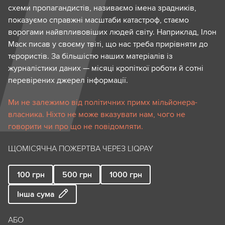
схеми пропагандистів, називаємо імена зрадників,
показуємо справжні масштаби катастроф, стаємо
ворогами найвпливовіших людей світу. Наприклад, Ілон
Маск писав у своєму твіті, що нас треба прирівняти до
терористів. За більшістю наших матеріалів із
журналістики даних — місяці кропіткої роботи й сотні
перевірених джерел інформації.
Ми не залежимо від політичних примх мільйонера-
власника. Ніхто не може вказувати нам, чого не
говорити чи про що не повідомляти.
ЩОМІСЯЧНА ПОЖЕРТВА ЧЕРЕЗ LIQPAY
100
грн
500
грн
1000
грн
Інша сума
АБО