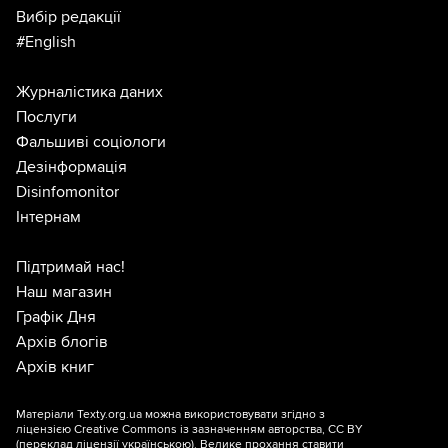
Вибір редакції
#English
Журналістика даних
Послуги
Фальшиві соціологи
Дезінформація
Disinfomonitor
Інтернам
Підтримай нас!
Наш магазин
Графік Дня
Архів блогів
Архів книг
Матеріали Texty.org.ua можна використовувати згідно з
ліцензією
Creative Commons із зазначенням авторства, CC BY
(переклад ліцензії
українською
). Велике прохання ставити