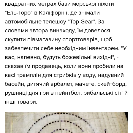
квадратних метрах бази морської піхоти
"Ель-Торо" в Каліфорнії, де знімали
автомобільне телешоу "Top Gear". За
словами автора винаходу, їм довелося
скупити півмагазину спорттоварів, щоб
забезпечити себе необхідним інвентарем. "У
вас, напевно, будуть божевільні вихідні", -
сказав їм продавець, коли вони пробили на
касі трамплін для стрибків у воду, надувний
басейн, дитячий арбалет, мачете, скейтборд,
рушниці для гри в пейнтбол, рибальські сіті й
інші товари.