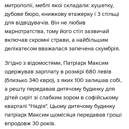
митрополії, меблі якої складали: кушетку,
дубове бюро, книжкову етажерку і 3 стільці
для відвідувачів. Він не любив
марнотратства, тому його стіл зазвичай
включав скромні страви, а найбільшим
делікатесом вважалася запечена скумбрія.
Згідно з відомостями, Патріарх Максим
одержував зарплату в розмірі 680 левів
(близько 340 євро), з яких 100 залишав собі,
а решту передавав дитячому будинку для
дітей сиріт зі слабким зором в софійському
кварталі "Надія". Цьому дитячому будинку
патріарх Максим щомісяця передавав гроші
впродовж 30 років.