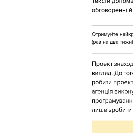
Тексти допома
обговоренні й
Отримуйте найкра
(раз на два тижні
Проект знаходи
вигляд. До тог
робити проект
агенція викон
програмування
лише зробити 