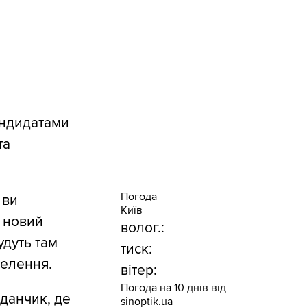
андидатами
та
Погода
 ви
Київ
 новий
волог.:
удуть там
тиск:
селення.
вітер:
Погода на 10 днів від
данчик, де
sinoptik.ua