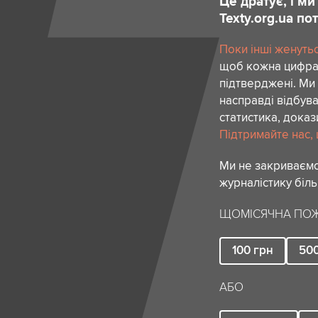
Це дратує, і м
Texty.org.ua п
Поки інші женутьс
щоб кожна цифра,
підтверджені. Ми 
насправді відбува
статистика, доказ
Підтримайте нас, щ
Ми не закриваємо
журналістику біль
ЩОМІСЯЧНА ПОЖ
100
грн
50
АБО