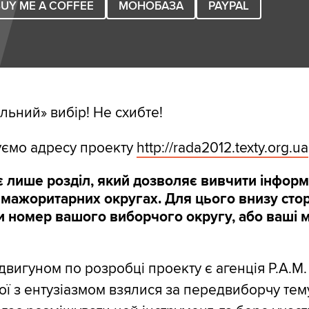
UY ME A COFFEE
МОНОБАЗА
PAYPAL
льний» вибір! Не схибте!
уємо адресу проекту
http:/
/
rada2012.texty.org.ua
 лише розділ, який дозволяє вивчити інфор
 мажоритарних округах. Для цього внизу сто
и номер вашого виборчого округу, або ваші мі
двигуном по розробці проекту є агенція Р.А.М.
ої з ентузіазмом взялися за передвиборчу тему