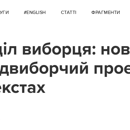
УГИ
#ENGLISH
СТАТТІ
ФРАГМЕНТИ
іл виборця: но
двиборчий про
екстах
0