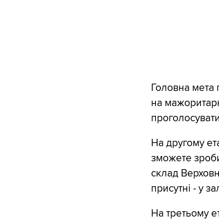
Головна мета 
на мажоритарни
проголосувати
На другому ет
зможете зроби
склад Верховно
присутні - у з
На третьому е