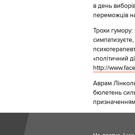
в день виборі
переможців н
Трохи гумору: 
симпатизуєте, 
психотерапевт
«політичний ді
http:/
/
www.fac
Аврам Лінколь
бюлетень силь
призначенням