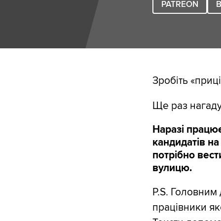
PATREON
B
Зробіть «приці
Ще раз нагад
Наразі працює
кандидатів на
потрібно вест
вулицю.
P.S. Головним 
працівники як