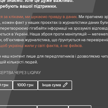
и це знаємо. Але це дуже важливо.
отребують вашої підтримки.
я за кліками, ми шукаємо правду в даних.
Ми прагнемо зр
 кожен факт у наших проєктах із журналістики даних бул
перетворюємо гігабайти інформації на зрозумілі відповіді
ється в Україні. Наша зброя проти маніпуляцій — математ
и, об’єктивна журналістика, що ґрунтується на перевіреній
об українці жили у світі фактів, а не фейків.
 наш контент лише для передплатників і дозволяємо чита
шій кількості людей.
ЕРТВА ЧЕРЕЗ LIQPAY
0
грн
1000
грн
Інша сума