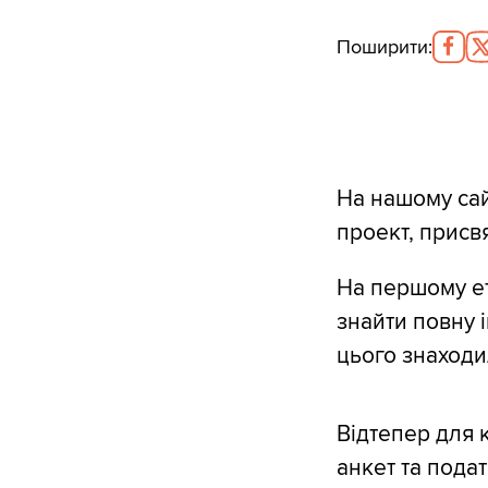
Поширити
:
На нашому сай
проект, присв
На першому ет
знайти повну 
цього знаходи
Відтепер для 
анкет та пода