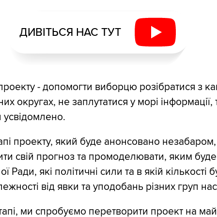
ДИВІТЬСЯ НАС ТУТ
проекту - допомогти виборцю розібратися з к
х округах, не заплутатися у морі інформації, 
 усвідомлено.
апі проекту, який буде анонсовано незабаром,
ти свій прогноз та промоделювати, яким буде
ї Ради, які політичні сили та в якій кількості б
алежності від явки та уподобань різних груп на
тапі, ми спробуємо перетворити проект на май