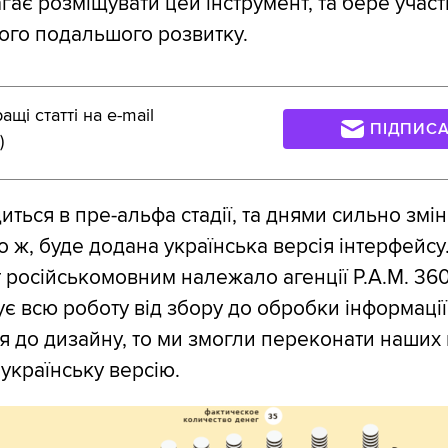
гає розміщувати цей інструмент, та бере участ
ого подальшого розвитку.
щі статті на e-mail
ПІДПИС
)
ться в пре-альфа стадії, та днями сильно змін
о ж, буде додана українська версія інтерфейсу
 російськомовним належало агенції Р.А.М. 360
ує всю роботу від збору до обробки інформації
 до дизайну, то ми змогли переконати наших 
українську версію.