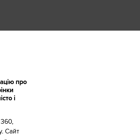
мацію про
рінки
сто і
 360,
. Сайт