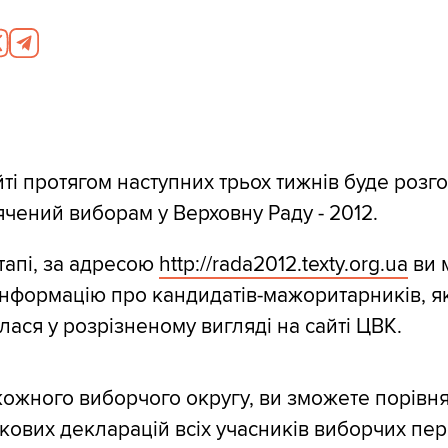
ті протягом наступних трьох тижнів буде розг
ячений виборам у Верховну Раду - 2012.
апі, за адресою
http:/
/
rada2012.texty.org.ua
ви 
інформацію про кандидатів-мажоритарників, я
лася у розрізненому вигляді на сайті ЦВК.
кожного виборчого округу, ви зможете порівня
ткових декларацій всіх учасників виборчих пер