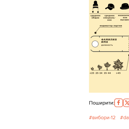
Поширити
:
вибори-12
da