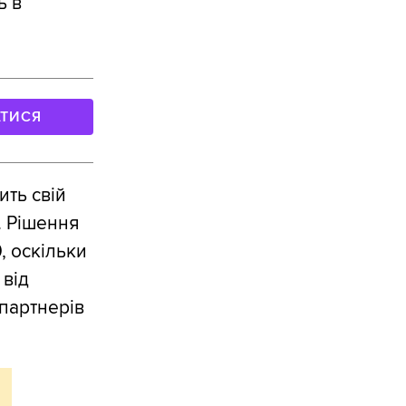
ь в
АТИСЯ
ить свій
. Рішення
, оскільки
 від
партнерів