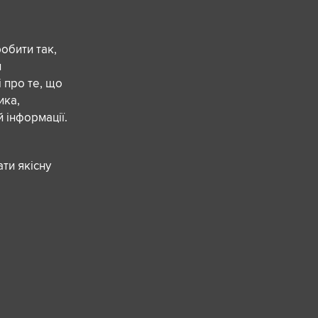
обити так,
и
 про те, що
ика,
 інформації.
ти якісну