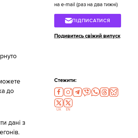
на e-mail (раз на два тижні)
ПІДПИСАТИСЯ
Подивитись свіжий випуск
орнуто
Стежити:
можете
ка до
UA
EN
ти дані з
егонів.