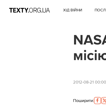
ХІД ВІЙНИ
ПОСЛ
NASA
місі
2012-08-21 00:0
Поширити
: