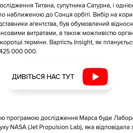
ослідження Титана, супутника Сатурна, і одніє
по наближеною до Сонця орбіті. Вибір на корис
ставники агентства, був обумовлений віднос
нсовими витратами, а також можливістю орган
коротші терміни. Вартість Insight, як плануєтьс
425 000 000.
ДИВІТЬСЯ НАС ТУТ
ою програмою дослідження Марса буде Лабор
ху NASA (Jet Propulsion Lab), яка відповідала 