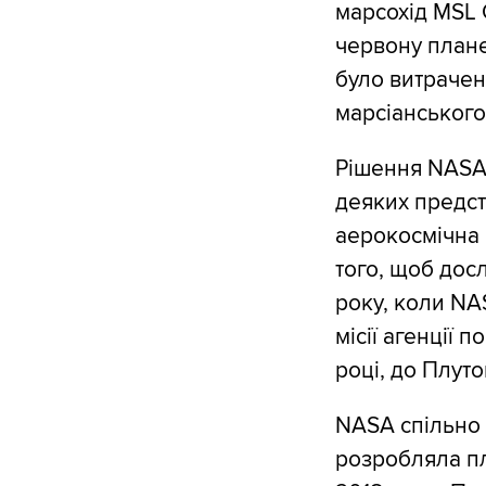
марсохід MSL C
червону планет
було витрачен
марсіанського
Рішення NASA 
деяких предст
аерокосмічна 
того, щоб дос
року, коли NA
місії агенції 
році, до Плут
NASA спільно 
розробляла пл