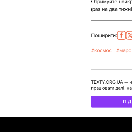
Отримуйте найкра
(раз на два тижні
Поширити
:
космос
марс
TEXTY.ORG.UA — не
працювати далі, на
ПІ