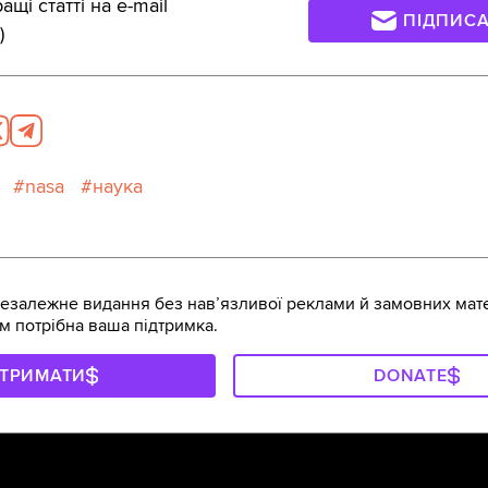
щі статті на e-mail
ПІДПИС
)
nasa
наука
залежне видання без навʼязливої реклами й замовних мате
м потрібна ваша підтримка.
ДТРИМАТИ
DONATE