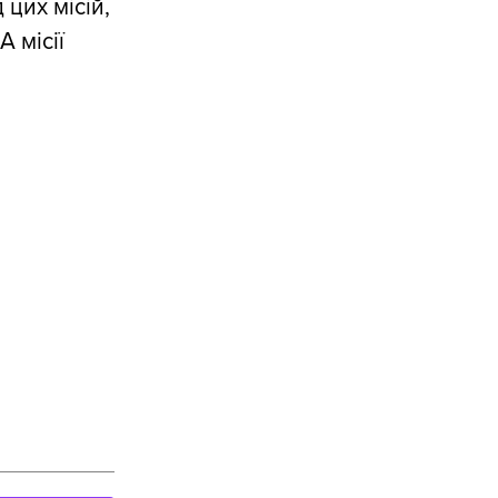
 цих місій,
 місії