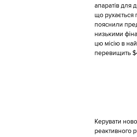
апаратів для д
що рухається 
пояснили пред
низькими фіна
цю місію в най
перевищить $
Керувати нов
реактивного ру