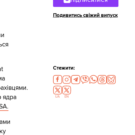
ПІДПИСАТИСЯ
Подивитись свіжий випуск
ни
ься
Стежити:
ht
ма
ахівцями.
р ядра
UA
EN
SA.
рами
ку