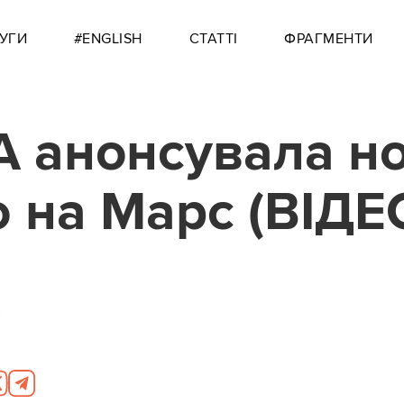
УГИ
#ENGLISH
СТАТТІ
ФРАГМЕНТИ
 анонсувала н
ю на Марс (ВІДЕ
0