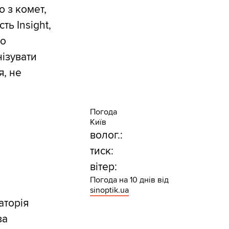
ю з комет,
ть Insight,
но
ізувати
я, не
Погода
Київ
волог.:
тиск:
вітер:
Погода на 10 днів від
sinoptik.ua
аторія
за