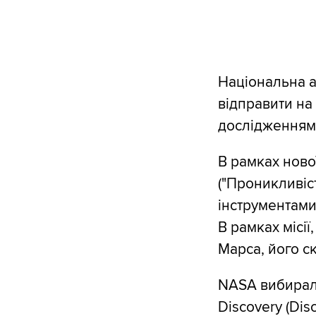
Національна 
відправити на
дослідженням 
В рамках нової
("Проникливіс
інструментами
В рамках місії
Марса, його с
NASA вибирало
Discovery (Dis