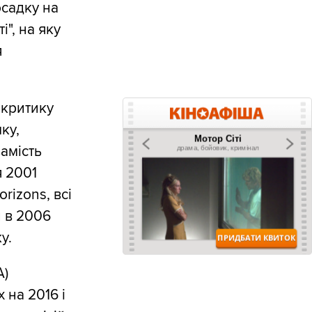
осадку на
", на яку
я
 критику
ку,
амість
я 2001
rizons, всі
й в 2006
у.
A)
 на 2016 і