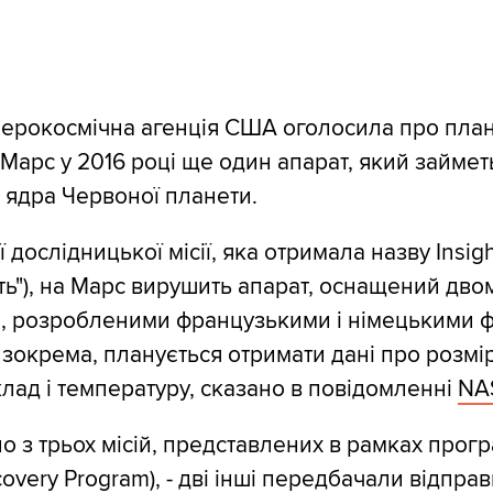
аерокосмічна агенція США оголосила про пла
 Марс у 2016 році ще один апарат, який займет
ядра Червоної планети.
 дослідницької місії, яка отримала назву Insig
ть"), на Марс вирушить апарат, оснащений дво
, розробленими французькими і німецькими ф
, зокрема, планується отримати дані про розмі
клад і температуру, сказано в повідомленні
NA
 з трьох місій, представлених в рамках прог
covery Program), - дві інші передбачали відправ