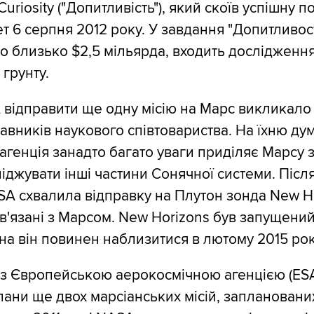
uriosity ("Допитливість"), який скоїв успішну п
 6 серпня 2012 року. У завдання "Допитливості
о близько $2,5 мільярда, входить дослідженн
 грунту.
відправити ще одну місію на Марс викликало
авників наукового співтовариства. На їхню дум
агенція занадто багато уваги приділяє Марсу з
ліджувати інші частини Сонячної системи. Післ
SA схвалила відправку на Плутон зонда New Ho
пов'язані з Марсом. New Horizons був запущени
она він повинен наблизитися в лютому 2015 рок
з Європейською аерокосмічною агенцією (ES
ани ще двох марсіанських місій, запланованих