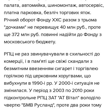
палата, автомийка, шиномонтаж, автосервіс,
платна парковка, безліч торгових яток.
Річний оборот Фонду ХХС разом з трьома
"дочками" не перевищує 40 млн руб., проте
ще 372 млн руб. повинні надійти до Фонду з
московського бюджету.
РПЦ не раз звинувачували в схильності до
комерції, і в пам'яті ще свіжі скандали з
безмитним ввезенням сигарет і торгівлею
горілкою під церковним хоругвами, що
вибухнули в 1990-і рр. У 2000-і ситуація не
змінилася. У період з 2003 по 2010 роки
підконтрольне РПЦ ЗАТ "АТ Вітал" володіло
чвертю "БМВ Русланд", проте два роки тому