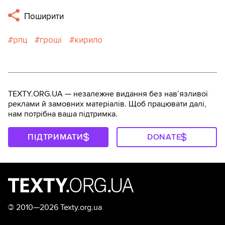
Поширити
рпц
гроші
кирило
TEXTY.ORG.UA — незалежне видання без навʼязливої
реклами й замовних матеріалів. Щоб працювати далі,
нам потрібна ваша підтримка.
ПІДТРИМАТИ
DONATE
©
2010—2026 Texty.org.ua