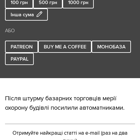
100
грн
500
грн
1000
грн
Інша сума
АБО
PATREON
BUY ME A COFFEE
МОНОБАЗА
PAYPAL
Після штурму базарних торговців мерії
охорону будівлі посилили автоматниками.
Отримуйте найкращі статті на e-mail (раз на два