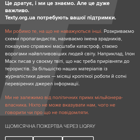
Це дратує, і ми це знаємо. Але це дуже
важливо.
Texty.org.ua потребують вашої підтримки.
Ми робимо те, на що не наважуються інші.
Розкриваємо
схеми пропагандистів, називаємо імена зрадників,
показуємо справжні масштаби катастроф, стаємо
ворогами найвпливовіших людей світу. Наприклад, Ілон
Маск писав у своєму твіті, що нас треба прирівняти до
терористів. За більшістю наших матеріалів із
журналістики даних — місяці кропіткої роботи й сотні
перевірених джерел інформації.
Ми не залежимо від політичних примх мільйонера-
власника. Ніхто не може вказувати нам, чого не
говорити чи про що не повідомляти.
ЩОМІСЯЧНА ПОЖЕРТВА ЧЕРЕЗ LIQPAY