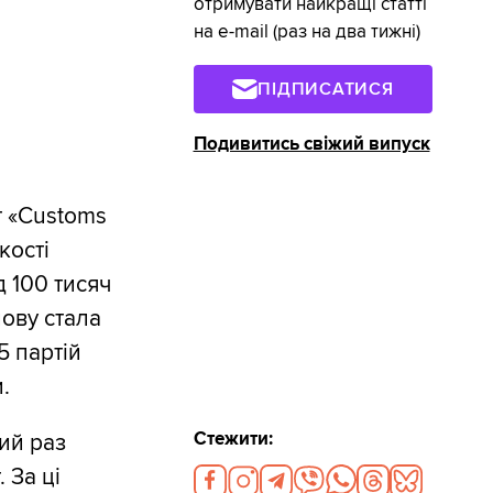
отримувати найкращі статті
на e-mail (раз на два тижні)
ПІДПИСАТИСЯ
Подивитись свіжий випуск
т «Customs
кості
 100 тисяч
нову стала
5 партій
.
Стежити:
ий раз
 За ці