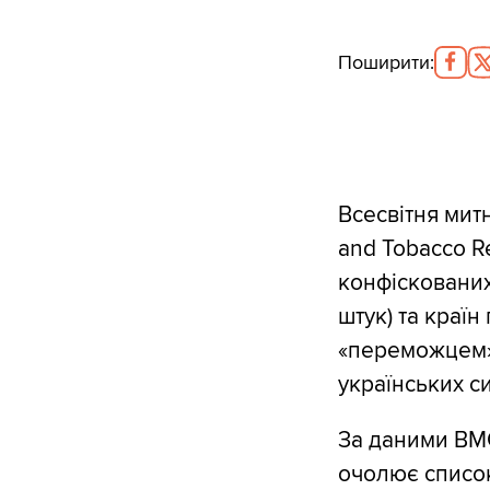
Поширити
:
Всесвітня мит
and Tobacco Re
конфіскованих
штук) та країн
«переможцем» 
українських си
За даними ВМО
очолює список