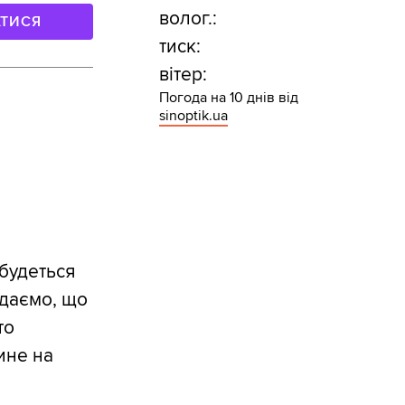
волог.:
АТИСЯ
тиск:
вітер:
Погода на 10 днів від
sinoptik.ua
збудеться
адаємо, що
то
ине на