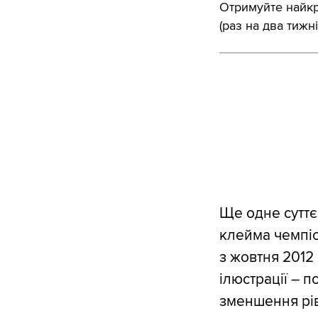
Отримуйте найкра
(раз на два тижні
Ще одне суттє
клейма чемпіо
з жовтня 2012
ілюстрації – 
зменшення рів