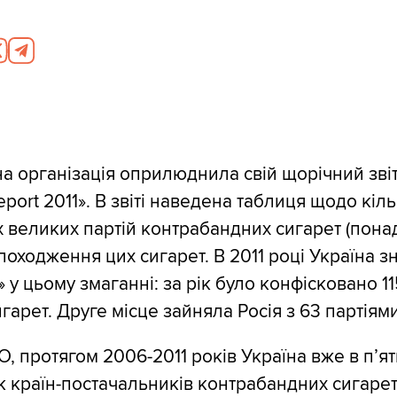
на організація оприлюднила свій щорічний зві
port 2011». В звіті наведена таблиця щодо кіль
 великих партій контрабандних сигарет (понад
 походження цих сигарет. В 2011 році Україна з
у цьому змаганні: за рік було конфісковано 11
гарет. Друге місце зайняла Росія з 63 партіями
, протягом 2006-2011 років Україна вже в п’ят
 країн-постачальників контрабандних сигарет.