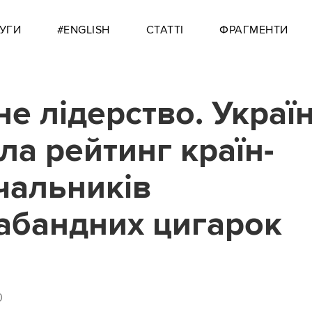
УГИ
#ENGLISH
СТАТТІ
ФРАГМЕНТИ
не лідерство. Украї
ла рейтинг країн-
чальників
абандних цигарок
0