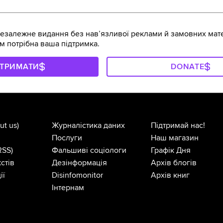
залежне видання без навʼязливої реклами й замовних мате
м потрібна ваша підтримка.
ДТРИМАТИ
DONATE
ut us)
Журналістика даних
Підтримай нас!
Послуги
Наш магазин
RSS)
Фальшиві соціологи
Графік Дня
стів
Дезінформація
Архів блогів
ії
Disinfomonitor
Архів книг
Інтернам