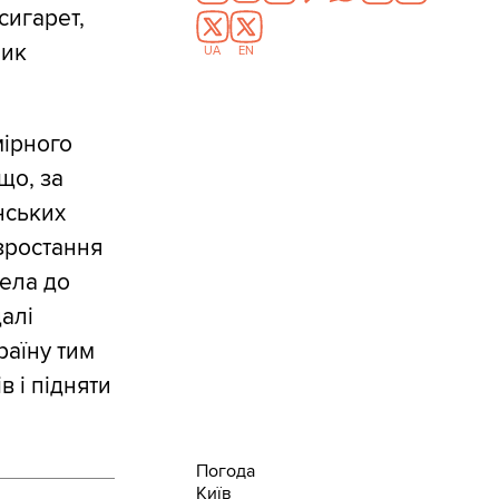
сигарет,
ник
UA
EN
мірного
що, за
нських
 зростання
вела до
алі
аїну тим
 і підняти
Погода
Київ