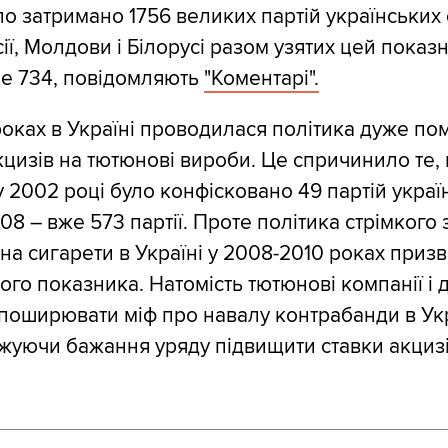
ло затримано 1756 великих партій українських 
сії, Молдови і Білорусі разом узятих цей показ
ше 734, повідомляють
"Коментарі".
оках в Україні проводилася політика дуже по
цизів на тютюнові вироби. Це спричинило те, 
 2002 році було конфісковано 49 партій украї
008 – вже 573 партії. Проте політика стрімкого
 на сигарети в Україні у 2008-2010 роках приз
го показника. Натомість тютюнові компанії і д
оширювати міф про навалу контрабанди в Укр
уючи бажання уряду підвищити ставки акцизів