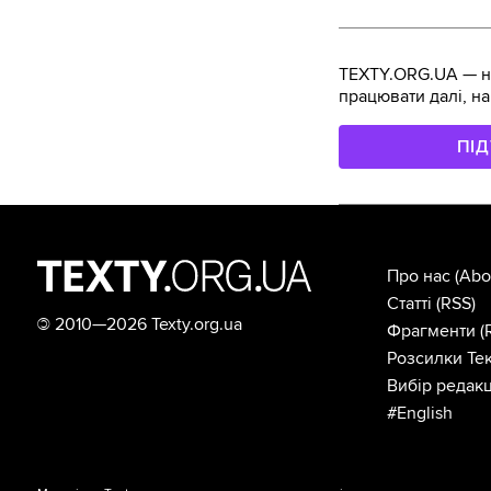
TEXTY.ORG.UA — не
працювати далі, на
ПІ
Про нас
(Abo
Статті
(RSS)
©
2010—2026 Texty.org.ua
Фрагменти
(
Розсилки Тек
Вибір редакц
#English