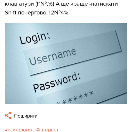
клавіатури (!"№;%) А ще краще -натискати
Shift почергово, !2№4%
Поширити
психологія
інтернет