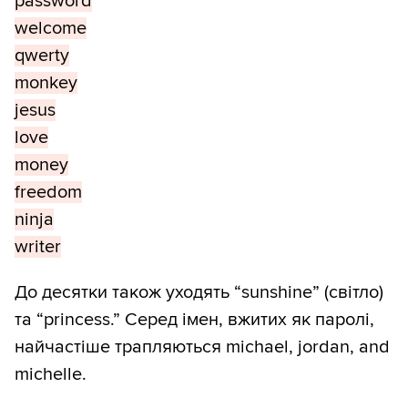
password
welcome
qwerty
monkey
jesus
love
money
freedom
ninja
writer
До десятки також уходять “sunshine” (світло)
та “princess.” Серед імен, вжитих як паролі,
найчастіше трапляються michael, jordan, and
michelle.