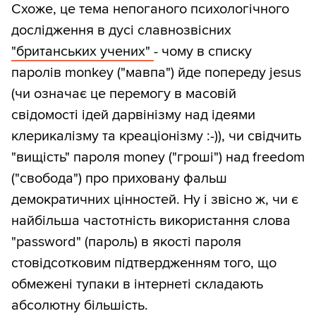
Схоже, це тема непоганого психологічного
дослідження в дусі славнозвісних
"британських учених"
- чому в списку
паролів monkey ("мавпа") йде попереду jesus
(чи означає це перемогу в масовій
свідомості ідей дарвінізму над ідеями
клерикалізму та креаціонізму :-)), чи свідчить
"вищість" пароля money ("гроші") над freedom
("свобода") про приховану фальш
демократичних цінностей. Ну і звісно ж, чи є
найбільша частотність використання слова
"password" (пароль) в якості пароля
стовідсотковим підтвердженням того, що
обмежені тупаки в інтернеті складають
абсолютну більшість.