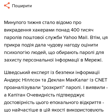
Поширити
Минулого тижня стало відомо про
викрадення хакерами понад 400 тисяч
паролів поштової служби Yahoo Mail. Втім, ця
прикра подія дала чудову нагоду оцінити
психологію людей, що обирають паролі для
захисту персональної інформації в Мережі.
Шведський експерт із безпеки інформації
Андерс Ніллсон та Деклан МакКалаг із CNET
проаналізували "розкриті" паролі. І виявили -
а Капітан Очевидність підтверджує
достовірність цього епохального відкриття -
що найчастіше в цій якості використовують