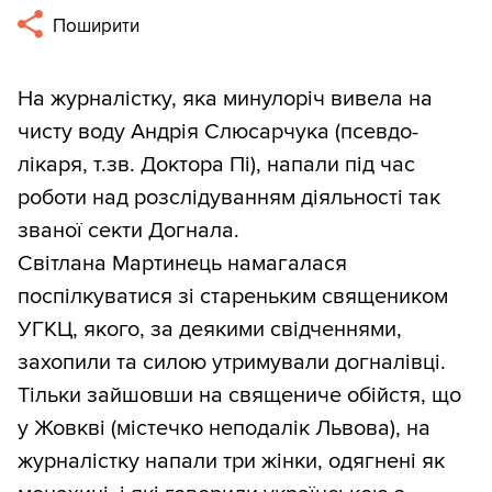
Поширити
На журналістку, яка минулоріч вивела на
чисту воду Андрія Слюсарчука (псевдо-
лікаря, т.зв. Доктора Пі), напали під час
роботи над розслідуванням діяльності так
званої секти Догнала.
Світлана Мартинець намагалася
поспілкуватися зі стареньким священиком
УГКЦ, якого, за деякими свідченнями,
захопили та силою утримували догналівці.
Тільки зайшовши на священиче обійстя, що
у Жовкві (містечко неподалік Львова), на
журналістку напали три жінки, одягнені як