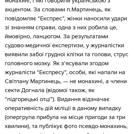
монахині, і які говорили українською з
акцентом. За словами п.Мартинець, як
повідомляє “Експрес”, жінки наносили удари
зі знанням справи, одна з них робила це,
ймовірно, ланцюгом. За результатами
судово-медичної експертизи, у журналістки
виявили забої грудної клітки та голови, струс
головного мозку. Як з’ясували згодом
журналісти “Експресу”, особи, які напали на
Світлану Мартинець, — не монахині, а члени
секти Догнала (відомої також, як
“підгорецькі отці”). Видання відзначає
оперативність дій міліції в даному випадку
(опергрупа прибула на місце пригоди за три
хвилини), та публікує фото псевдо-монахинь,