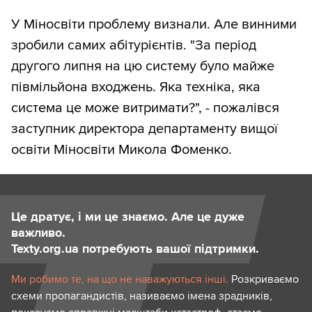
У Міносвіти проблему визнали. Але винними
зробили самих абітурієнтів. "За період
другого липня на цю систему було майже
півмільйона входжень. Яка техніка, яка
система це може витримати?", - пожалівся
заступник директора департаменту вищої
освіти Міносвіти Микола Фоменко.
Це дратує, і ми це знаємо. Але це дуже
важливо.
Texty.org.ua потребують вашої підтримки.
Ми робимо те, на що не наважуються інші.
Розкриваємо
схеми пропагандистів, називаємо імена зрадників,