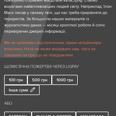
показуємо справжні масштаби катастроф, стаємо
ворогами найвпливовіших людей світу. Наприклад, Ілон
Маск писав у своєму твіті, що нас треба прирівняти до
терористів. За більшістю наших матеріалів із
журналістики даних — місяці кропіткої роботи й сотні
перевірених джерел інформації.
Ми не залежимо від політичних примх мільйонера-
власника. Ніхто не може вказувати нам, чого не
говорити чи про що не повідомляти.
ЩОМІСЯЧНА ПОЖЕРТВА ЧЕРЕЗ LIQPAY
100
грн
500
грн
1000
грн
Інша сума
АБО