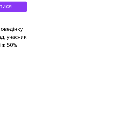
АТИСЯ
поведінку
ад, учасник
ніж 50%