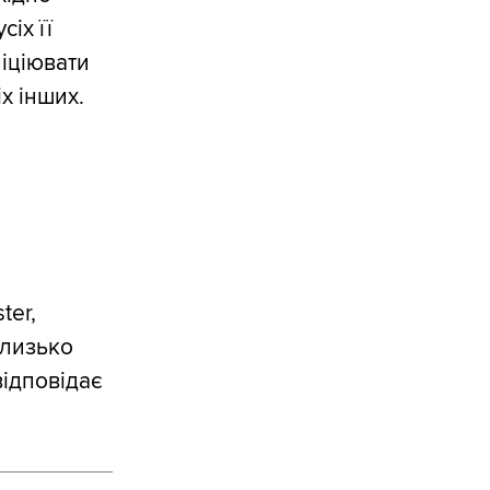
іх її
ніціювати
іх інших.
ter,
близько
відповідає