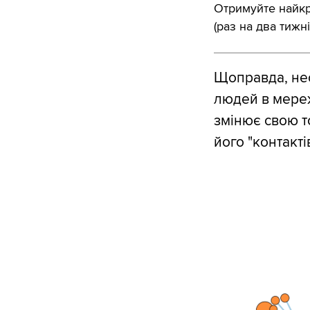
Отримуйте найкра
(раз на два тижні
Щоправда, нео
людей в мереж
змінює свою то
його "контактів