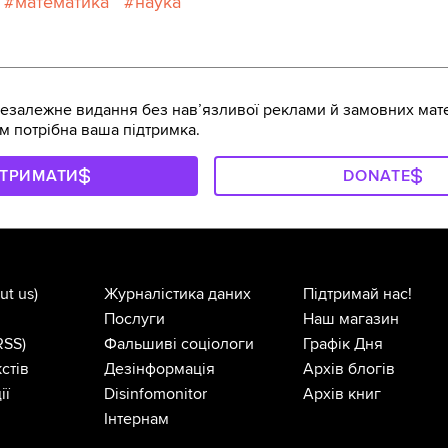
математика
наука
залежне видання без навʼязливої реклами й замовних мате
м потрібна ваша підтримка.
ДТРИМАТИ
DONATE
ut us)
Журналістика даних
Підтримай нас!
Послуги
Наш магазин
RSS)
Фальшиві соціологи
Графік Дня
стів
Дезінформація
Архів блогів
ії
Disinfomonitor
Архів книг
Інтернам