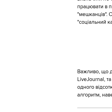
працювати в пе
"мешканців". О
"соціальний ка
Важливо, що д
LiveJournal, т
одного відсотк
алгоритм, на