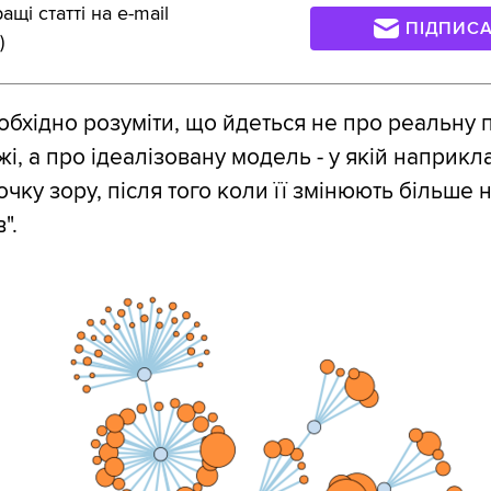
щі статті на e-mail
ПІДПИС
)
бхідно розуміти, що йдеться не про реальну 
і, а про ідеалізовану модель - у якій наприкл
чку зору, після того коли її змінюють більше 
".