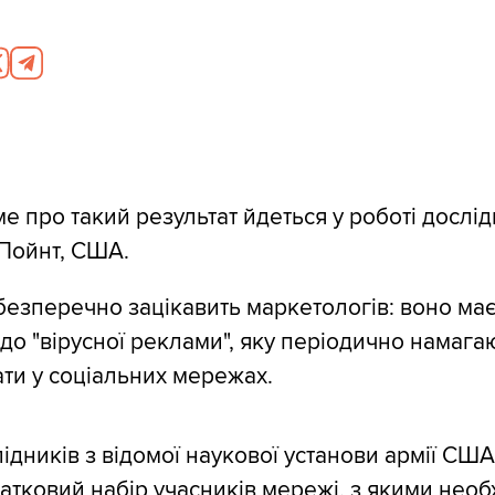
е про такий результат йдеться у роботі дослід
-Пойнт, США.
езперечно зацікавить маркетологів: воно має
 до "вірусної реклами", яку періодично намага
ти у соціальних мережах.
ідників з відомої наукової установи армії СШ
атковий набір учасників мережі, з якими необ