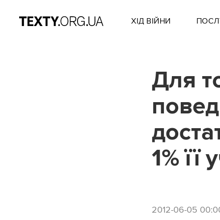
ХІД ВІЙНИ
ПОСЛ
Для т
повед
доста
1% її 
2012-06-05 00:0