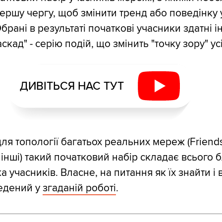
ршу чергу, щоб змінити тренд або поведінку ус
брані в результаті початкові учасники здатні і
скад" - серію подій, що змінить "точку зору" ус
ДИВІТЬСЯ НАС ТУТ
ля топології багатьох реальних мереж (Friends
а інші) такий початковий набір складає всього 
а учасників. Власне, на питання як їх знайти і 
ведений у
згаданій роботі
.