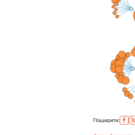
Поширити
: