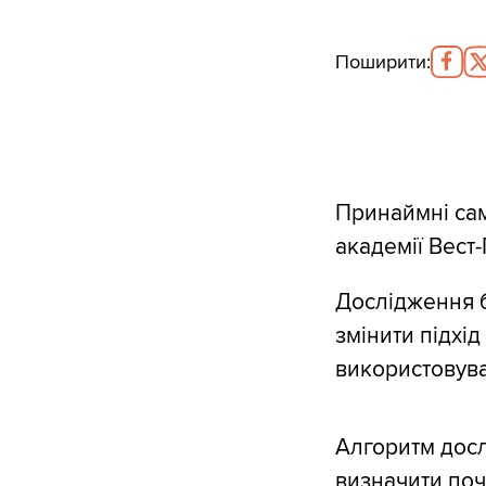
Поширити
:
Принаймні сам
академії Вест
Дослідження б
змінити підхід
використовува
Алгоритм досл
визначити поч