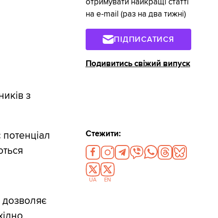
отримувати найкращі статті
на e-mail (раз на два тижні)
ПІДПИСАТИСЯ
Подивитись свіжий випуск
ників з
Стежити:
 потенціал
ються
UA
EN
А дозволяє
хідно