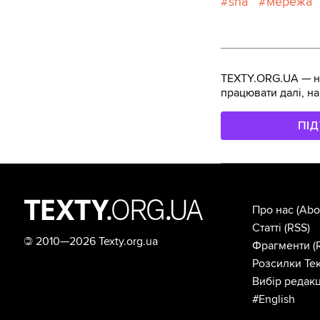
sna
мережа
TEXTY.ORG.UA — не
працювати далі, на
ПІ
Про нас
(Abo
Статті
(RSS)
©
2010—2026 Texty.org.ua
Фрагменти
(
Розсилки Тек
Вибір редакц
#English