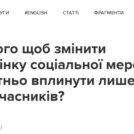
УГИ
#ENGLISH
СТАТТІ
ФРАГМЕНТИ
ого щоб змінити
інку соціальної мер
тньо вплинути лише
учасників?
0