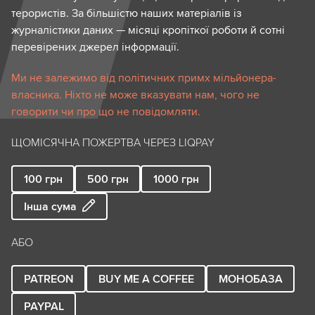
терористів. За більшістю наших матеріалів із
журналістики даних — місяці кропіткої роботи й сотні
перевірених джерел інформації.
Ми не залежимо від політичних примх мільйонера-
власника. Ніхто не може вказувати нам, чого не
говорити чи про що не повідомляти.
ЩОМІСЯЧНА ПОЖЕРТВА ЧЕРЕЗ LIQPAY
100
грн
500
грн
1000
грн
Інша сума
АБО
PATREON
BUY ME A COFFEE
МОНОБАЗА
PAYPAL