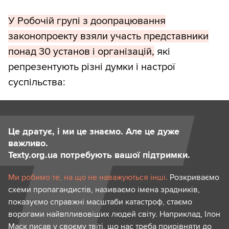
У Робочій групі з доопрацювання
законопроекту взяли участь представники
понад 30 установ і організацій,
які
репрезентують різні думки і настрої
суспільства:
Це дратує, і ми це знаємо. Але це дуже
важливо.
Texty.org.ua потребують вашої підтримки.
Ми робимо те, на що не наважуються інші.
Розкриваємо
схеми пропагандистів, називаємо імена зрадників,
показуємо справжні масштаби катастроф, стаємо
ворогами найвпливовіших людей світу. Наприклад, Ілон
Маск писав у своєму твіті, що нас треба прирівняти до