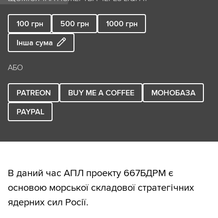
100
грн
500
грн
1000
грн
Інша сума
АБО
PATREON
BUY ME A COFFEE
МОНОБАЗА
PAYPAL
В даний час АПЛ проекту 667БДРМ є
основою морської складової стратегічних
ядерних сил Росії.