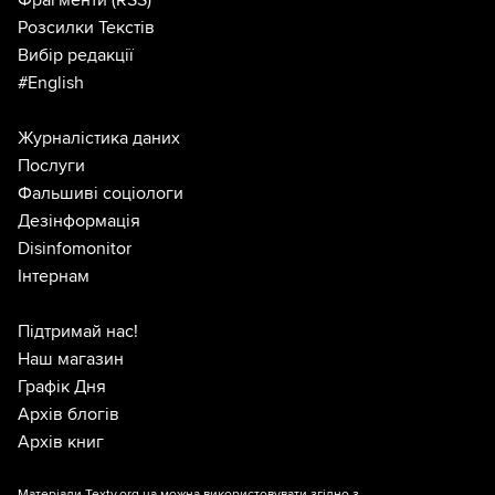
Фрагменти
(RSS)
Розсилки Текстів
Вибір редакції
#English
Журналістика даних
Послуги
Фальшиві соціологи
Дезінформація
Disinfomonitor
Інтернам
Підтримай нас!
Наш магазин
Графік Дня
Архів блогів
Архів книг
Матеріали Texty.org.ua можна використовувати згідно з