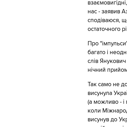
взаємовигідні,
нас - заявив А
сподіваюся, щ
остаточного рі
Про "імпульси
багато і неод
слів Янукович
нічний прийом
Так само не до
висунула Укра
(а можливо - 
коли Міжнарод
висунув до Ук