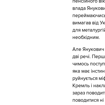
пенсійного вік
влада Янукови
переймаючись 
вимагав від Ук
для металургій
необхідним.
Але Янукович 
дві речі. Перш
чимось поступ
яка має інсти
руйнується мі
Кремль і накли
зараз поводит
поводитися ні