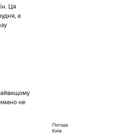
їн. Ця
рудня, а
азу
 найвищому
римано не
Погода
Київ