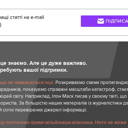
щі статті на e-mail
ПІДПИС
)
и це знаємо. Але це дуже важливо.
отребують вашої підтримки.
 що не наважуються інші.
Розкриваємо схеми пропагандист
зрадників, показуємо справжні масштаби катастроф, ста
дей світу. Наприклад, Ілон Маск писав у своєму твіті, що
ористів. За більшістю наших матеріалів із журналістики да
й сотні перевірених джерел інформації.
ід політичних примх мільйонера-власника. Ніхто не може