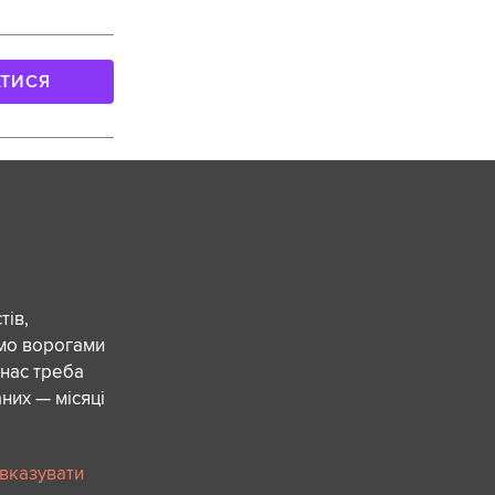
АТИСЯ
ів,
ємо ворогами
 нас треба
них — місяці
 вказувати