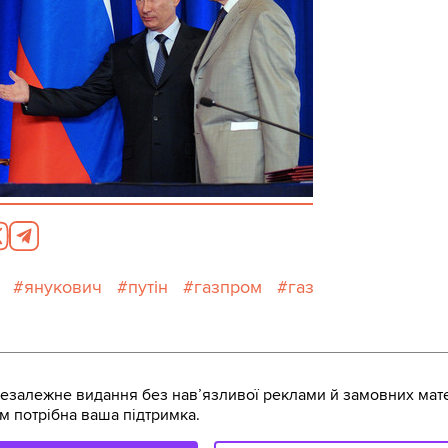
янукович
путін
газпром
газ
залежне видання без навʼязливої реклами й замовних мате
м потрібна ваша підтримка.