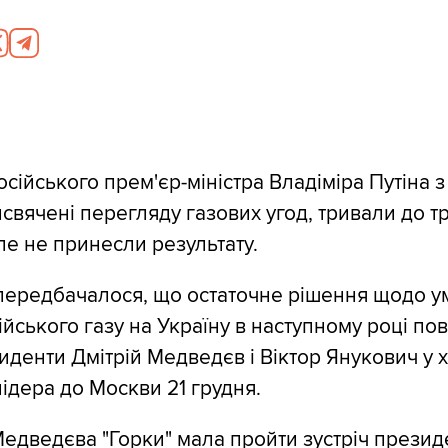
сійського прем'єр-міністра Владіміра Путіна
свячені перегляду газових угод, тривали до тр
ле не принесли результату.
передбачалося, що остаточне рішення щодо у
ійського газу на Україну в наступному році по
денти Дмітрій Медведєв і Віктор Янукович у хо
лідера до Москви 21 грудня.
Медведєва "Горки" мала пройти зустріч президе