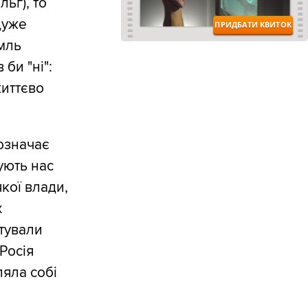
ьг), то
дуже
мль
би "ні":
життєво
означає
ують нас
кої влади,
х
атували
 Росія
ляла собі