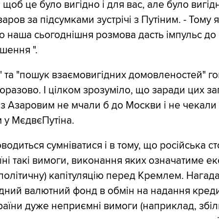
 щоб це було вигідно і для вас, але було вигідн
заров за підсумками зустрічі з Путіним. - Тому я
о наша сьогоднішня розмова дасть імпульс до
шення ".
" та "пошук взаємовигідних домовленостей" г
норазово. І цілком зрозуміло, що заради цих з
 з Азаровим не мчали б до Москви і не чекали 
 у МєдвєПутіна.
водиться сумніватися і в тому, що російська с
їні такі вимоги, виконання яких означатиме е
і політичну) капітуляцію перед Кремлем. Нагад
ний валютний фонд в обмін на надання креди
раїни дуже неприємні вимоги (наприклад, збі