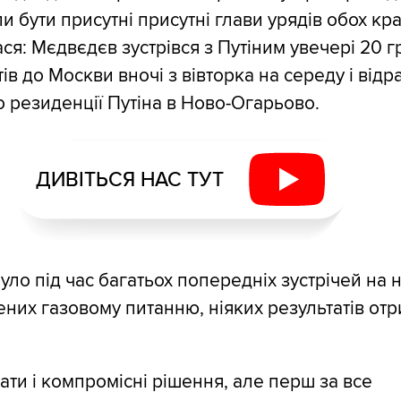
и бути присутні присутні глави урядів обох кра
ася: Мєдвєдєв зустрівся з Путіним увечері 20 г
в до Москви вночі з вівторка на середу і відр
 резиденції Путіна в Ново-Огарьово.
ДИВІТЬСЯ НАС ТУТ
було під час багатьох попередніх зустрічей на
чених газовому питанню, ніяких результатів от
ати і компромісні рішення, але перш за все