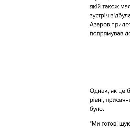
якій також мал
зустріч відбул
Азаров прилеті
попрямував до
Однак, як це 
рівні, присвя
було.
"Ми готові шук