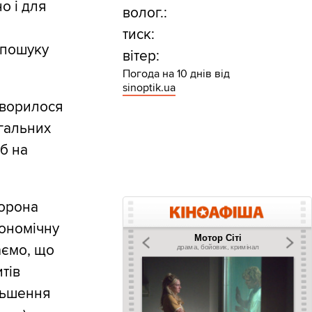
о і для
волог.:
тиск:
 пошуку
вітер:
Погода на 10 днів від
sinoptik.ua
оворилося
агальних
б на
торона
кономічну
аємо, що
тів
льшення