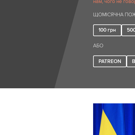
нам, чого не гово
ЩОМІСЯЧНА ПОЖ
100
грн
50
АБО
PATREON
B