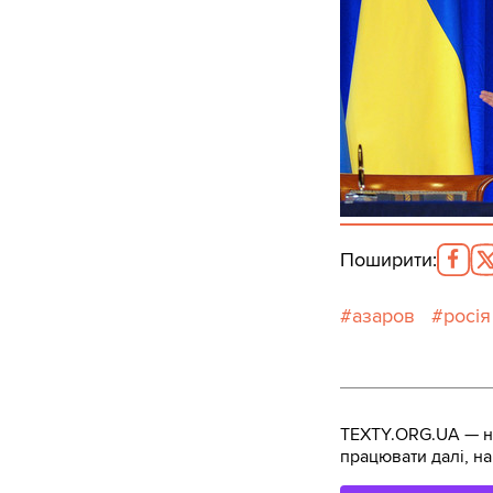
Поширити
:
азаров
росія
TEXTY.ORG.UA — не
працювати далі, на