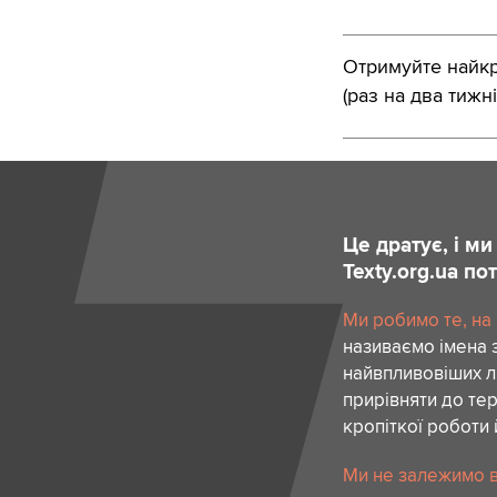
Отримуйте найкра
(раз на два тижні
Це дратує, і м
Texty.org.ua п
Ми робимо те, на
називаємо імена 
найвпливовіших лю
прирівняти до тер
кропіткої роботи 
Ми не залежимо в