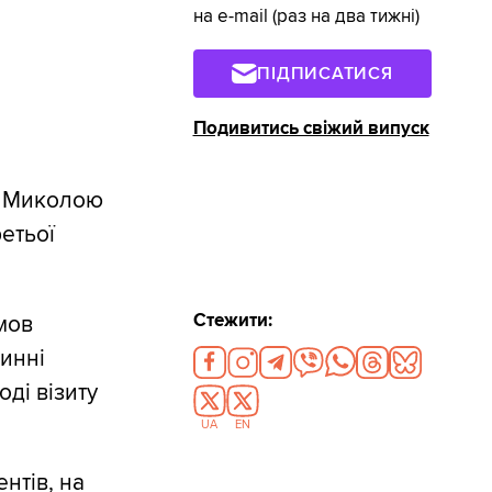
на e-mail (раз на два тижні)
ПІДПИСАТИСЯ
Подивитись свіжий випуск
 з Миколою
етьої
Стежити:
мов
винні
ді візиту
UA
EN
нтів, на