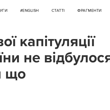
УГИ
#ENGLISH
СТАТТІ
ФРАГМЕНТИ
ої капітуляції
їни не відбулося
и що