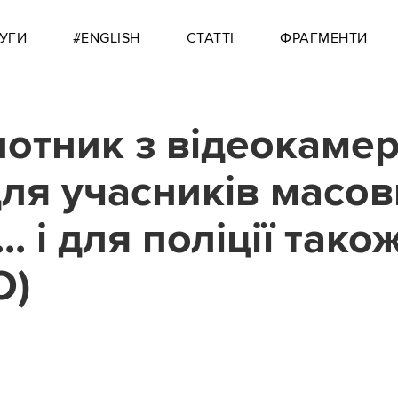
УГИ
#ENGLISH
СТАТТІ
ФРАГМЕНТИ
лотник з відеокамер
для учасників масов
... і для поліції тако
О)