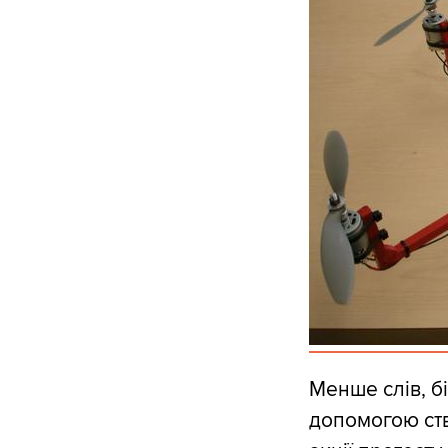
Менше слів, б
допомогою ств