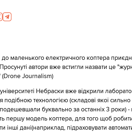
 до маленького електричного коптера приєдн
Просунуті автори вже встигли назвати це "жу
 (Drone Journalism)
в університеті Небраски вже відкрили лаборато
я подібною технологією (складові якої сильно
 подешевшали буквально за останніх 3 роки) -
ть першу модель коптера, для того щоб робити
ати інші дані(наприклад, підраховувати автома