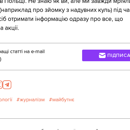
 в Польщі. Не знаю як ви, але ми завжди мріял
(наприклад про зйомку з надувних куль) під ча
осіб отримати інформацію одразу про все, що
а акції.
щі статті на e-mail
ПІДПИС
)
ології
журналізм
майбутнє