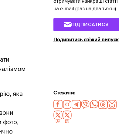
отримувати найкращі статті
на e-mail (раз на два тижні)
ПІДПИСАТИСЯ
Подивитись свіжий випуск
ати
рналізмом
Стежити:
рію, яка
 вони
 фото,
UA
EN
тично