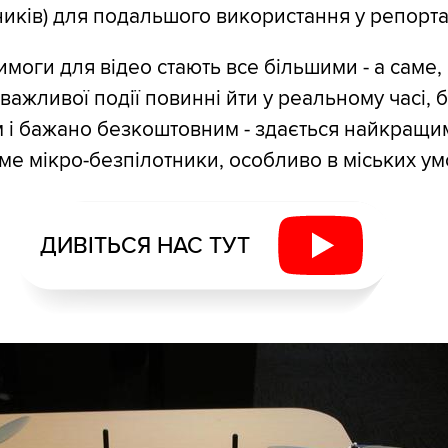
сників) для подальшого використання у репорт
имоги для відео стають все більшими - а саме,
важливої події повинні йти у реальному часі, б
 і бажано безкоштовним - здається найкращи
аме мікро-безпілотники, особливо в міських ум
ДИВІТЬСЯ НАС ТУТ