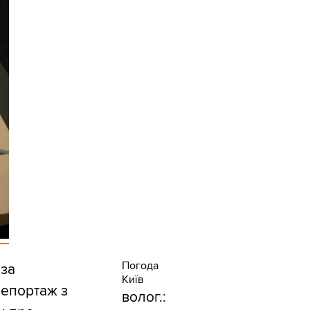
Погода
 за
Київ
репортаж з
волог.: