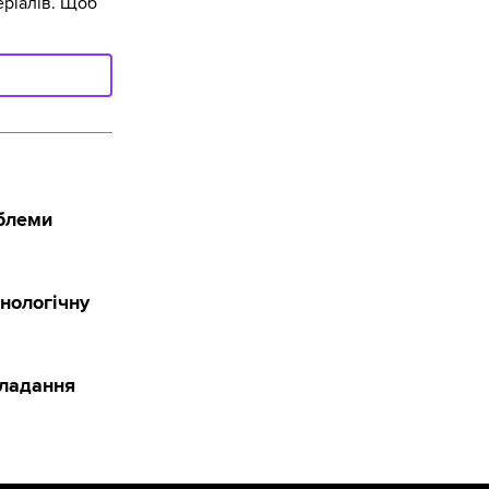
ріалів. Щоб
облеми
нологічну
кладання