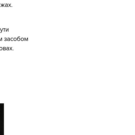
ажах.
ути
м засобом
овах.