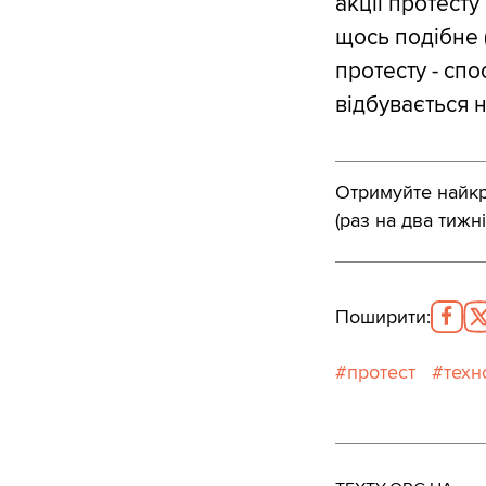
акції протесту
щось подібне 
протесту - сп
відбувається н
Отримуйте найкра
(раз на два тижні
Поширити
:
протест
техн