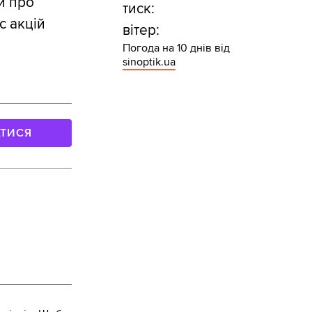
и про
тиск:
с акцій
вітер:
Погода на 10 днів від
sinoptik.ua
АТИСЯ