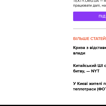
TEXTY.ORG.UA — не
працювати далі, на
ПІ
БІЛЬШЕ СТАТЕЙ
Криза з відста
влади
Китайський ШІ 
битву, — NYT
У Києві жителі 
теплотраси (ФО