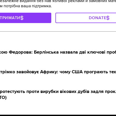
залежне видання без навʼязливої реклами й замовних мате
м потрібна ваша підтримка.
ДТРИМАТИ
DONATE
вкою Федорова: Берлінська назвала дві ключові пр
стрімко завойовує Африку: чому США програють тех
протестують проти вирубки вікових дубів задля про
ТО)