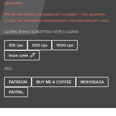
кращими.
Ми не женемося за трафіком і кліками — ми шукаємо
історії, які вважаємо важливими і гідними вашого часу.
ЩОМІСЯЧНА ПОЖЕРТВА ЧЕРЕЗ LIQPAY
100
грн
500
грн
1000
грн
Інша сума
АБО
PATREON
BUY ME A COFFEE
МОНОБАЗА
PAYPAL