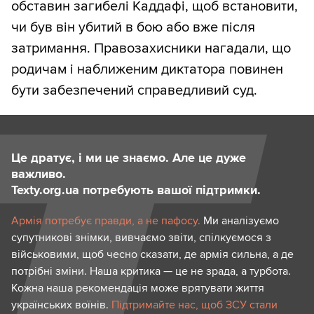
обставин загибелі Каддафі, щоб встановити,
чи був він убитий в бою або вже після
затримання. Правозахисники нагадали, що
родичам і наближеним диктатора повинен
бути забезпечений справедливий суд.
Це дратує, і ми це знаємо. Але це дуже
важливо.
Texty.org.ua потребують вашої підтримки.
Армія потребує правди, а не пафосу.
Ми аналізуємо
супутникові знімки, вивчаємо звіти, спілкуємося з
військовими, щоб чесно сказати, де армія сильна, а де
потрібні зміни. Наша критика — це не зрада, а турбота.
Кожна наша рекомендація може врятувати життя
українських воїнів.
Підтримайте нас, щоб ЗСУ стали