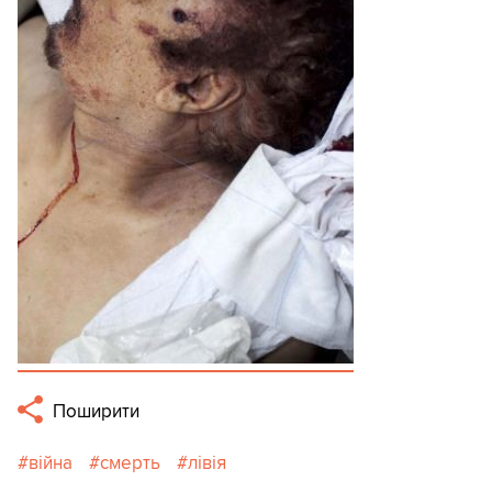
Поширити
війна
смерть
лівія