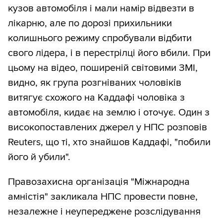
кузов автомобіля і мали намір відвезти в
лікарню, але по дорозі прихильники
колишнього режиму спробували відбити
свого лідера, і в перестрілці його вбили. При
цьому на відео, поширеній світовими ЗМІ,
видно, як група розгніваних чоловіків
витягує схожого на Каддафі чоловіка з
автомобіля, кидає на землю і оточує. Один з
високопоставлених джерел у НПС розповів
Reuters, що ті, хто знайшов Каддафі, "побили
його й убили".
Правозахисна організація "Міжнародна
амністія" закликала НПС провести повне,
незалежне і неупереджене розслідування