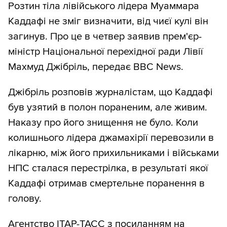
Розтин тіла лівійського лідера Муаммара
Каддафі не зміг визначити, від чиєї кулі він
загинув. Про це в четвер заявив прем'єр-
міністр Національної перехідної ради Лівії
Махмуд Джібріль, передає BBC News.
Джібріль розповів журналістам, що Каддафі
був узятий в полон пораненим, але живим.
Наказу про його знищення не було. Коли
колишнього лідера джамахірії перевозили в
лікарню, між його прихильниками і військами
НПС сталася перестрілка, в результаті якої
Каддафі отримав смертельне поранення в
голову.
Агентство ІТАР-ТАСС з посиланням на