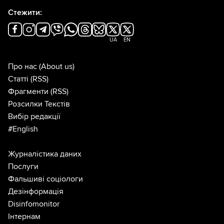
Стежити:
UA
EN
Про нас
(About us)
Статті
(RSS)
Фрагменти
(RSS)
Розсилки Текстів
Вибір редакції
#English
Журналістика даних
Послуги
Фальшиві соціологи
Дезінформація
Disinfomonitor
Інтернам