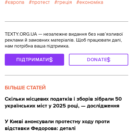
європа
протест
греція
економіка
TEXTY.ORG.UA — незалежне видання без навʼязливої
реклами й замовних матеріалів. Щоб працювати далі,
нам потрібна ваша підтримка.
ПІДТРИМАТИ
DONATE
БІЛЬШЕ СТАТЕЙ
Скільки місцевих податків і зборів зібрали 50
українських міст у 2025 році, — дослідження
У Києві анонсували протестну ходу проти
відставки Федорова: деталі