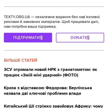
TEXTY.ORG.UA — незалежне видання без навʼязливої
реклами й замовних матеріалів. Щоб працювати далі,
нам потрібна ваша підтримка.
ПІДТРИМАТИ
DONATE
БІЛЬШЕ СТАТЕЙ
ЗСУ отримали новий НРК з гранатометом: як
працює «Змій міні ударний» (ФОТО)
Криза з відставкою Федорова: Берлінська
назвала дві ключові проблеми влади
Китайський ШІ стрімко завойовує Африку: чому