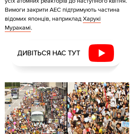
усіх атомних реакторів до наступного квітня.
Вимоги закрити АЕС підтримують частина
відомих японців, наприклад
Харукі
Муракамі
.
ДИВІТЬСЯ НАС ТУТ