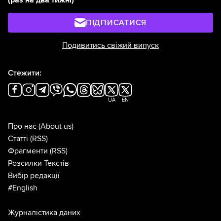
(раз на два тижні)
ПІДПИСАТИСЯ
Подивитись свіжий випуск
Стежити:
UA
EN
Про нас
(About us)
Статті
(RSS)
Фрагменти
(RSS)
Розсилки Текстів
Вибір редакції
#English
Журналістика даних