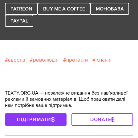
PATREON
BUY ME A COFFEE
МОНОБАЗА
PAYPAL
європа
революція
протести
іспанія
TEXTY.ORG.UA — незалежне видання без навʼязливої
реклами й замовних матеріалів. Щоб працювати далі,
нам потрібна ваша підтримка.
ПІДТРИМАТИ
DONATE