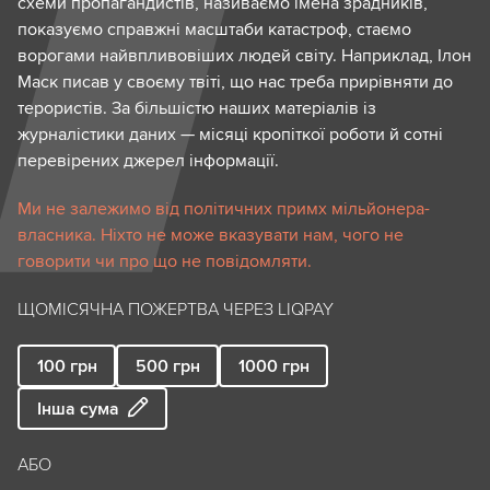
схеми пропагандистів, називаємо імена зрадників,
показуємо справжні масштаби катастроф, стаємо
ворогами найвпливовіших людей світу. Наприклад, Ілон
Маск писав у своєму твіті, що нас треба прирівняти до
терористів. За більшістю наших матеріалів із
журналістики даних — місяці кропіткої роботи й сотні
перевірених джерел інформації.
Ми не залежимо від політичних примх мільйонера-
власника. Ніхто не може вказувати нам, чого не
говорити чи про що не повідомляти.
ЩОМІСЯЧНА ПОЖЕРТВА ЧЕРЕЗ LIQPAY
100
грн
500
грн
1000
грн
Інша сума
АБО