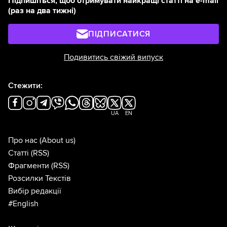
Підпишіться, щоб отримувати найкращі статті на e-mail
(раз на два тижні)
ПІДПИСАТИСЯ
Подивитись свіжий випуск
Стежити:
UA
EN
Про нас
(About us)
Статті
(RSS)
Фрагменти
(RSS)
Розсилки Текстів
Вибір редакції
#English