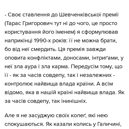
- Своє ставлення до Шевченківської премії
(Тарас Григорович тут ні до чого, це просто
користування його іменем) я сформулював
наприкінці 1990-х років: її не можна брати,
бо від неї смердить. Ця премія завжди
оповита конфліктами, доносами, інтриґами, у
неї зла аура і зла карма. Передусім тому, що
її - як за часів совдепу, так і незалежних -
контролює найвища влада країни. А всім
відомо, яка в нашій країні найвища влада. Як
за часів совдепу, так інинішніх.
Але я не засуджую своїх колеґ, які нею
спокушаються. Як казали колись у Галичині,