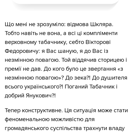
Що мені не зрозуміло: відмова Шкляра.
Тобто навіть не вона, а всі ці компліменти
верховному табачнику, себто Вікторові
Федоровичу: я Вас шаную, я до Вас із
незмінною повагою. Той віддячив сторицею і
премії не дав. До кого було це звертання «з
незмінною повагою»? До зека?! До душителя
всього українського?! Поганий Табачник і
добрий Янукович?!
Тепер конструктивне. Ця ситуація може стати
феноменальною можливістю для
громадянського суспільства трахнути владу