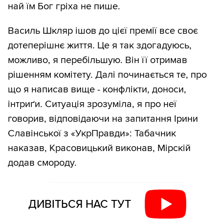
най їм Бог гріха не пише.
Василь Шкляр ішов до цієї премії все своє
дотеперішнє життя. Це я так здогадуюсь,
можливо, я перебільшую. Він її отримав
рішенням комітету. Далі починається те, про
що я написав вище - конфлікти, доноси,
інтриґи. Ситуація зрозуміла, я про неї
говорив, відповідаючи на запитання Ірини
Славінської з «УкрПравди»: Табачник
наказав, Красовицький виконав, Мірскій
додав смороду.
ДИВІТЬСЯ НАС ТУТ