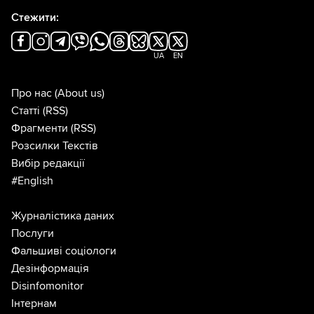
Стежити:
UA
EN
Про нас
(About us)
Статті
(RSS)
Фрагменти
(RSS)
Розсилки Текстів
Вибір редакції
#English
Журналістика даних
Послуги
Фальшиві соціологи
Дезінформація
Disinfomonitor
Інтернам