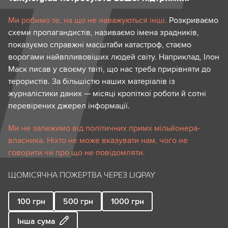
Ми робимо те, на що не наважуються інші.
Розкриваємо
схеми пропагандистів, називаємо імена зрадників,
показуємо справжні масштаби катастроф, стаємо
ворогами найвпливовіших людей світу. Наприклад, Ілон
Маск писав у своєму твіті, що нас треба прирівняти до
терористів. За більшістю наших матеріалів із
журналістики даних — місяці кропіткої роботи й сотні
перевірених джерел інформації.
Ми не залежимо від політичних примх мільйонера-
власника. Ніхто не може вказувати нам, чого не
говорити чи про що не повідомляти.
ЩОМІСЯЧНА ПОЖЕРТВА ЧЕРЕЗ LIQPAY
100
грн
500
грн
1000
грн
Інша сума