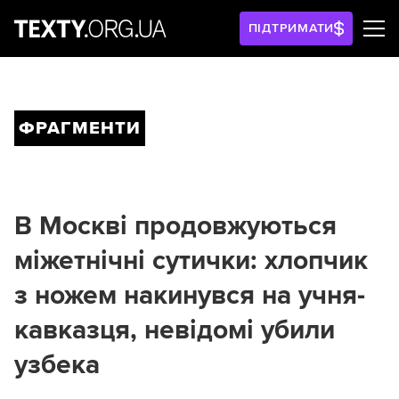
ПІДТРИМАТИ
ФРАГМЕНТИ
В Москві продовжуються
міжетнічні сутички: хлопчик
з ножем накинувся на учня-
кавказця, невідомі убили
узбека