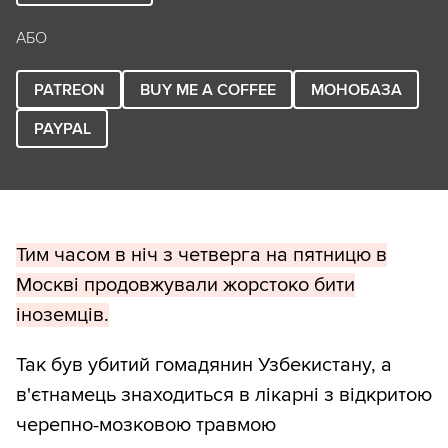
АБО
PATREON
BUY ME A COFFEE
МОНОБАЗА
PAYPAL
Тим часом в ніч з четверга на пятницю в
Москві продовжували жорстоко бити
іноземців.
Так був убитий гомадянин Узбекистану, а
в'єтнамець знаходиться в лікарні з відкритою
черепно-мозковою травмою