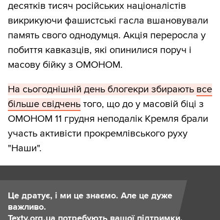
десятків тисяч російських націоналістів
викрикуючи фашистські гасла вшановували
память свого однодумця. Акція переросла у
побиття кавказців, які опинилися поруч і
масову бійку з ОМОНОМ.
На сьогоднішній день блогекри збирають
все
більше свідчень
того, що до у масовій біці з
ОМОНОМ 11 грудня неподалік Кремля брали
участь активісти прокремлівського руху
"Наши".
Це дратує, і ми це знаємо. Але це дуже
важливо.
Texty.org.ua потребують вашої підтримки.