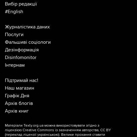
Вибір редакції
#English
Журналістика даних
Послуги
Фальшиві соціологи
Дезінформація
Disinfomonitor
Інтернам
Підтримай нас!
Наш магазин
Графік Дня
Архів блогів
Архів книг
Матеріали Texty.org.ua можна використовувати згідно з
ліцензією
Creative Commons із зазначенням авторства, CC BY
(переклад ліцензії
українською
). Велике прохання ставити