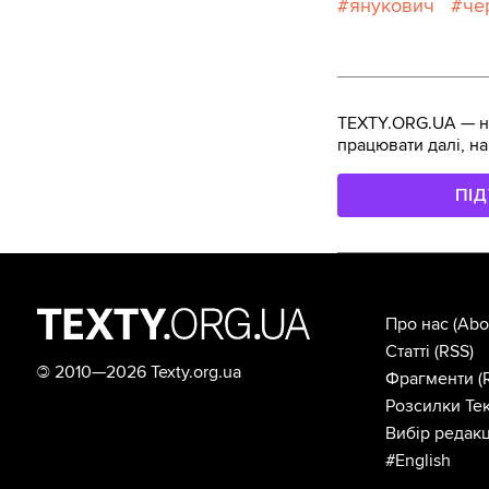
янукович
че
TEXTY.ORG.UA — не
працювати далі, на
ПІ
Про нас
(Abo
Статті
(RSS)
©
2010—2026 Texty.org.ua
Фрагменти
(
Розсилки Тек
Вибір редакц
#English