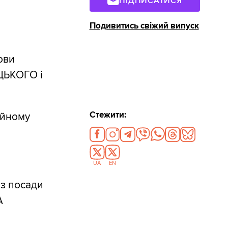
ПІДПИСАТИСЯ
Подивитись свіжий випуск
ови
ЕЦЬКОГО і
Стежити:
ійному
UA
EN
з посади
А