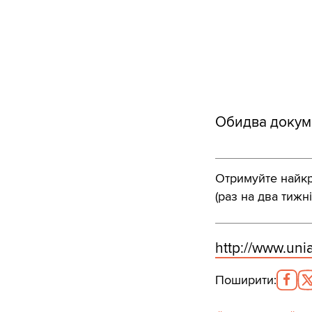
Обидва докуме
Отримуйте найкра
(раз на два тижні
http:/
/
www.unia
Поширити
: