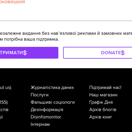
рновецкий
залежне видання без навʼязливої реклами й замовних мате
м потрібна ваша підтримка.
ДТРИМАТИ
DONATE
ut us)
Журналістика даних
Підтримай нас!
Послуги
Наш магазин
RSS)
Фальшиві соціологи
Графік Дня
стів
Дезінформація
Архів блогів
ії
Disinfomonitor
Архів книг
Інтернам