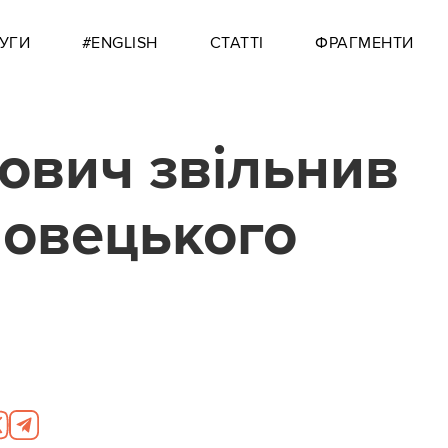
УГИ
#ENGLISH
СТАТТІ
ФРАГМЕНТИ
ович звільнив
овецького