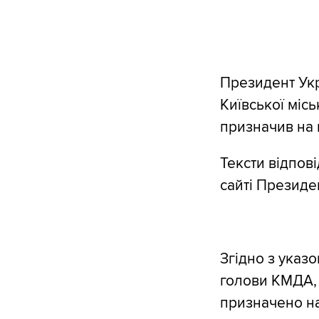
Президент Укр
Київської міс
призначив на
Тексти відпов
сайті Президе
Згідно з указ
голови КМДА, 
призначено на