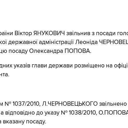
аїни Віктор ЯНУКОВИЧ звільнив з посади гол
ької державної адміністрації Леоніда ЧЕРНОВ
 цю посаду Олександра ПОПОВА.
ідних указів глави держави розміщено на офіц
нта.
ом № 1037/2010, Л.ЧЕРНОВЕЦЬКОГО звільнено 
а відповідно до указу № 1038/2010, О.ПОПОВ
 вказану посаду.