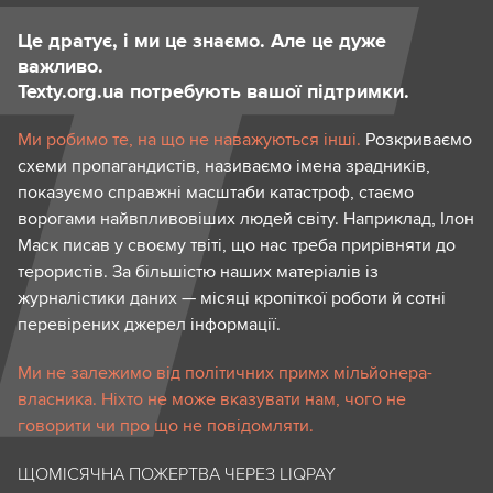
Це дратує, і ми це знаємо. Але це дуже
важливо.
Texty.org.ua потребують вашої підтримки.
Ми робимо те, на що не наважуються інші.
Розкриваємо
схеми пропагандистів, називаємо імена зрадників,
показуємо справжні масштаби катастроф, стаємо
ворогами найвпливовіших людей світу. Наприклад, Ілон
Маск писав у своєму твіті, що нас треба прирівняти до
терористів. За більшістю наших матеріалів із
журналістики даних — місяці кропіткої роботи й сотні
перевірених джерел інформації.
Ми не залежимо від політичних примх мільйонера-
власника. Ніхто не може вказувати нам, чого не
говорити чи про що не повідомляти.
ЩОМІСЯЧНА ПОЖЕРТВА ЧЕРЕЗ LIQPAY