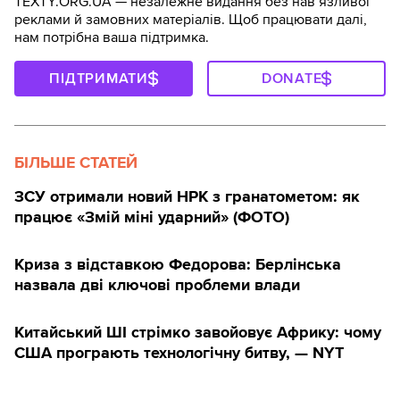
TEXTY.ORG.UA — незалежне видання без навʼязливої
реклами й замовних матеріалів. Щоб працювати далі,
нам потрібна ваша підтримка.
ПІДТРИМАТИ
DONATE
БІЛЬШЕ СТАТЕЙ
ЗСУ отримали новий НРК з гранатометом: як
працює «Змій міні ударний» (ФОТО)
Криза з відставкою Федорова: Берлінська
назвала дві ключові проблеми влади
Китайський ШІ стрімко завойовує Африку: чому
США програють технологічну битву, — NYT