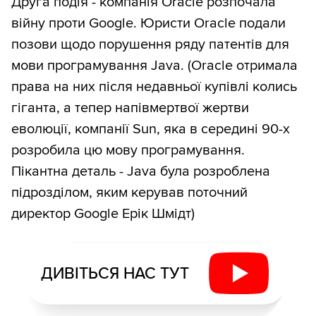
Друга подія - компанія Oracle розпочала
війну проти Google. Юристи Oracle подали
позови щодо порушення ряду патентів для
мови програмування Java. (Oracle отримала
права на них після недавньої купівлі колись
гіганта, а тепер напівмертвої жертви
еволюції, компанії Sun, яка в середині 90-х
розробила цю мову програмування.
Пікантна деталь - Java була розроблена
підрозділом, яким керував поточний
директор Google Ерік Шмідт)
ДИВІТЬСЯ НАС ТУТ