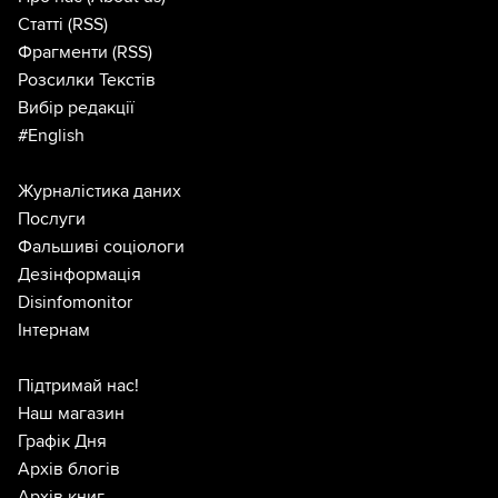
Статті
(RSS)
Фрагменти
(RSS)
Розсилки Текстів
Вибір редакції
#English
Журналістика даних
Послуги
Фальшиві соціологи
Дезінформація
Disinfomonitor
Інтернам
Підтримай нас!
Наш магазин
Графік Дня
Архів блогів
Архів книг