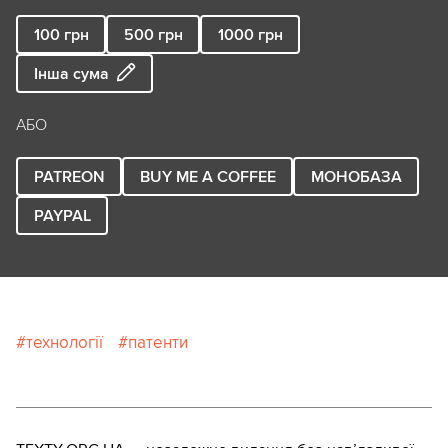
100
грн
500
грн
1000
грн
Інша сума
АБО
PATREON
BUY ME A COFFEE
МОНОБАЗА
PAYPAL
технології
патенти