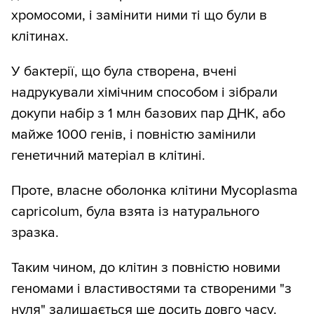
хромосоми, і замінити ними ті що були в
клітинах.
У бактерії, що була створена, вчені
надрукували хімічним способом і зібрали
докупи набір з 1 млн базових пар ДНК, або
майже 1000 генів, і повністю замінили
генетичний матеріал в клітині.
Проте, власне оболонка клітини Mycoplasma
capricolum, була взята із натурального
зразка.
Таким чином, до клітин з повністю новими
геномами і властивостями та створеними "з
нуля" залишається ще досить довго часу.