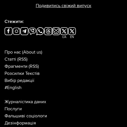
Подивитись свіжий випуск
Стежити:
UA
EN
Про нас
(About us)
Статті
(RSS)
Фрагменти
(RSS)
Розсилки Текстів
Вибір редакції
#English
Журналістика даних
Послуги
Фальшиві соціологи
Дезінформація