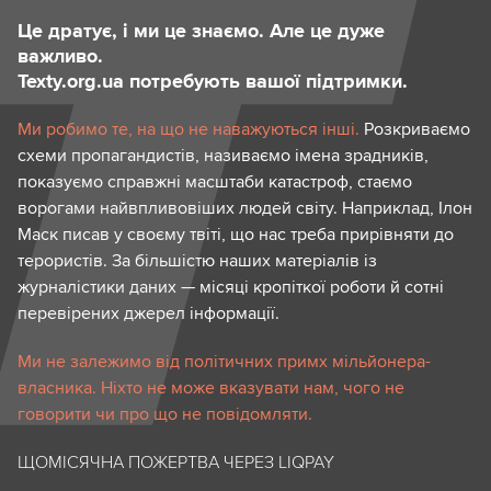
Це дратує, і ми це знаємо. Але це дуже
важливо.
Texty.org.ua потребують вашої підтримки.
Ми робимо те, на що не наважуються інші.
Розкриваємо
схеми пропагандистів, називаємо імена зрадників,
показуємо справжні масштаби катастроф, стаємо
ворогами найвпливовіших людей світу. Наприклад, Ілон
Маск писав у своєму твіті, що нас треба прирівняти до
терористів. За більшістю наших матеріалів із
журналістики даних — місяці кропіткої роботи й сотні
перевірених джерел інформації.
Ми не залежимо від політичних примх мільйонера-
власника. Ніхто не може вказувати нам, чого не
говорити чи про що не повідомляти.
ЩОМІСЯЧНА ПОЖЕРТВА ЧЕРЕЗ LIQPAY