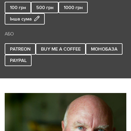
100
грн
500
грн
1000
грн
Інша сума
АБО
PATREON
BUY ME A COFFEE
МОНОБАЗА
PAYPAL