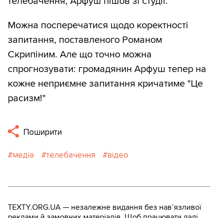
телебачення, Арфуш пішов зі студії.
Можна посперечатися щодо коректності
запитання, поставленого Романом
Скрипіним. Але що точно можна
спрогнозувати: громадянин Арфуш тепер на
кожне неприємне запитання кричатиме "Це
расизм!"
Поширити
медіа
телебачення
відео
TEXTY.ORG.UA — незалежне видання без навʼязливої
реклами й замовних матеріалів. Щоб працювати далі,