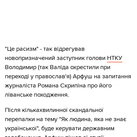
"Це расизм" - так відрегував
новопризначений заступник голови
НТКУ
Володимир (так Валіда охрестили при
переході у православ'я) Арфуш на запитання
журналіста Романа Скрипіна про його
ліванське походження.
Після кількахвилинної скандальної
перепалки на тему "Як людина, яка не знає
української", буде керувати державним