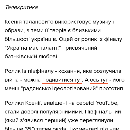
Телекритика
Ксенія талановито використовує музику і
образи, а теми її творів є близькими
більшості українців. Оцей от ролик із фіналу
"Україна має талант!" присвячений
батьківській любові.
Ролик із півфіналу - кохання, яке розлучила
війна - можна
подивитися тут
. А
ось тут
- його
менш "радянсько ідеологізований" прототип.
Ролики Ксенії, вивішені на сервісі YouTube,
стали доволі популярнимими. Півфінальний
(який з'явився перший) уже переглянули
більше 350 тисяч разів. І
коментарі під ним