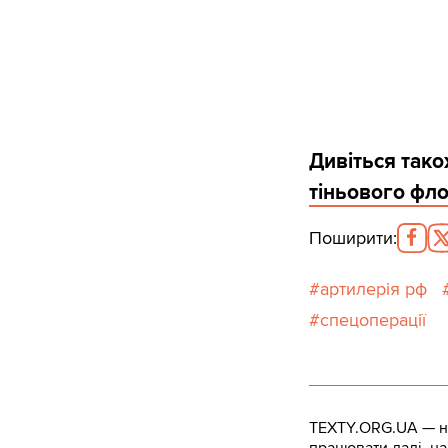
Дивіться тако
тіньового фло
Поширити
:
артилерія рф
спецоперації
TEXTY.ORG.UA — не
працювати далі, на