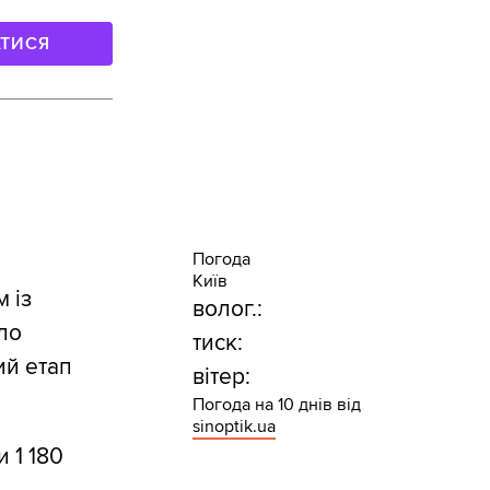
АТИСЯ
Погода
Київ
 із
волог.:
ло
тиск:
ий етап
вітер:
Погода на 10 днів від
sinoptik.ua
 1 180