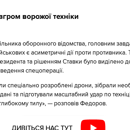
гром ворожої техніки
ільника оборонного відомства, головним зав
йськових є асиметричні дії проти противника. 
резидента та рішенням Ставки було виділено д
ведення спецоперації.
и спеціально розроблені дрони, зібрали необ
дані та підготували масштабний удар по техніц
глибокому тилу», — розповів Федоров.
ДИВІТЬСЯ НАС ТУТ