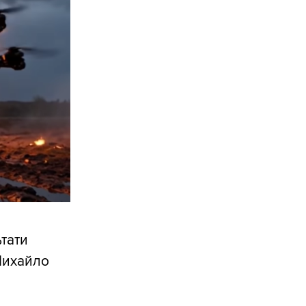
ьтати
Михайло