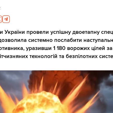
2
и України провели успішну двоетапну спе
дозволила системно послабити наступаль
отивника, уразивши 1 180 ворожих цілей за
тчизняних технологій та безпілотних систе