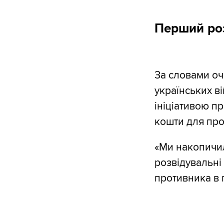
Перший роз
За словами оч
українських ві
ініціативою п
кошти для про
«Ми накопичил
розвідувальні 
противника в 