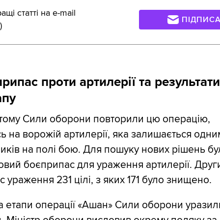
щі статті на e-mail
ПІДПИС
)
рипас проти артилерії та результати
апу
 тому Сили оборони повторили цю операцію,
 на ворожій артилерії, яка залишається одним
иків на полі бою. Для пошуку нових рішень бу
вий боєприпас для ураження артилерії. Друг
с ураження 231 цілі, з яких 171 було знищено.
а етапи операції «Ашан» Сили оборони уразили