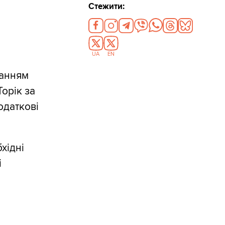
Стежити:
UA
EN
данням
Торік за
одаткові
хідні
і