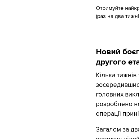
Отримуйте найкра
(раз на два тижні
Новий боєп
другого ет
Кілька тижнів
зосередившись
головних викл
розроблено но
операції прині
Загалом за дв