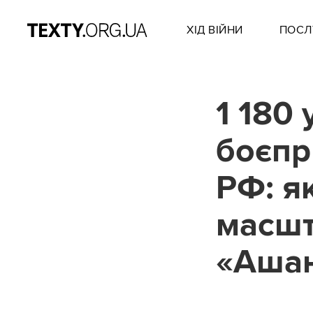
ХІД ВІЙНИ
ПОСЛ
1 180
боєпр
РФ: я
масшт
«Аша