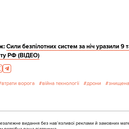
ж:
Сили безпілотних систем за ніч уразили 9 
ту РФ (ВІДЕО)
втрати ворога
війна технології
дрони
знищена
залежне видання без навʼязливої реклами й замовних мате
м потрібна ваша підтримка.