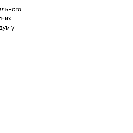
іального
тних
дум у