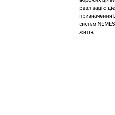
ворожих цілей
реалізацію ці
призначення L
систем NEMESIS
життя.