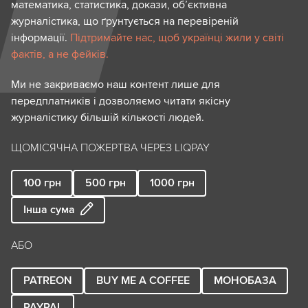
математика, статистика, докази, об’єктивна
журналістика, що ґрунтується на перевіреній
інформації.
Підтримайте нас, щоб українці жили у світі
фактів, а не фейків.
Ми не закриваємо наш контент лише для
передплатників і дозволяємо читати якісну
журналістику більшій кількості людей.
ЩОМІСЯЧНА ПОЖЕРТВА ЧЕРЕЗ LIQPAY
100
грн
500
грн
1000
грн
Інша сума
АБО
PATREON
BUY ME A COFFEE
МОНОБАЗА
PAYPAL