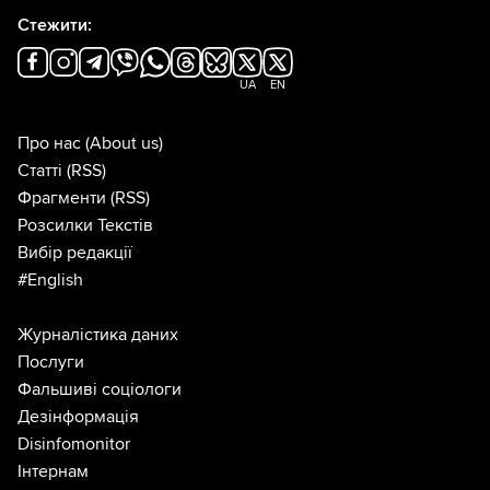
Стежити:
UA
EN
Про нас
(About us)
Статті
(RSS)
Фрагменти
(RSS)
Розсилки Текстів
Вибір редакції
#English
Журналістика даних
Послуги
Фальшиві соціологи
Дезінформація
Disinfomonitor
Інтернам