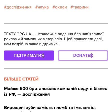
дослідження
наука
океан
тварини
TEXTY.ORG.UA — незалежне видання без навʼязливої
реклами й замовних матеріалів. Щоб працювати далі,
нам потрібна ваша підтримка.
ПІДТРИМАТИ
DONATE
БІЛЬШЕ СТАТЕЙ
Майже 500 британських компаній ведуть бізнес
із РФ, — дослідження
Вирощені зуби замість пломб та імплантів: