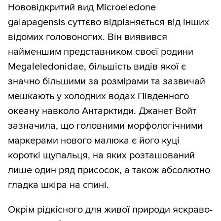
Нововідкритий вид Microeledone
galapagensis суттєво відрізняється від інших
відомих головоногих. Він виявився
найменшим представником своєї родини
Megaleledonidae, більшість видів якої є
значно більшими за розмірами та зазвичай
мешкають у холодних водах Південного
океану навколо Антарктиди. Джанет Войт
зазначила, що головними морфологічними
маркерами нового малюка є його куці
короткі щупальця, на яких розташований
лише один ряд присосок, а також абсолютно
гладка шкіра на спині.
Окрім рідкісного для живої природи яскраво-