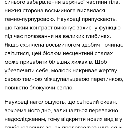
синього забарвлення верхньої частини тіла,
нижня сторона восьминога виявилася
темно-пурпуровою. Науковці припускають,
що такий контраст виконує захисну функцію
під час полювання на великих глибинах.
Якщо схоплена восьминогом здобич починає
світитися, цей біолюмінесцентний спалах
може привабити більших хижаків. Щоб
убезпечити себе, молюск накриває жертву
своєю темною міжщупальцевою перетинкою,
повністю блокуючи світло.
Науковці наголошують, що світовий океан,
зокрема його дно, залишається переважно
недослідженим, тому відкриття нових видів у
глибоководних зонах продовжуватимуться й