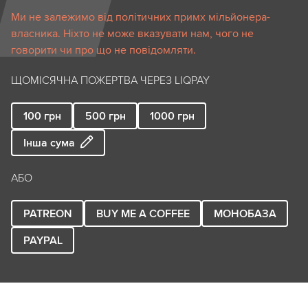
Ми не залежимо від політичних примх мільйонера-
власника. Ніхто не може вказувати нам, чого не
говорити чи про що не повідомляти.
ЩОМІСЯЧНА ПОЖЕРТВА ЧЕРЕЗ LIQPAY
100
грн
500
грн
1000
грн
Інша сума
АБО
PATREON
BUY ME A COFFEE
МОНОБАЗА
PAYPAL