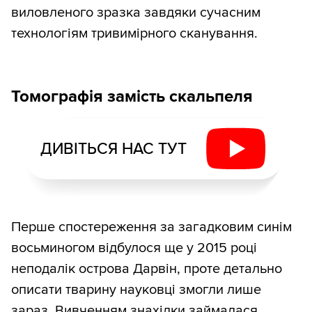
виловленого зразка завдяки сучасним
технологіям тривимірного сканування.
Томографія замість скальпеля
ДИВІТЬСЯ НАС ТУТ
Перше спостереження за загадковим синім
восьминогом відбулося ще у 2015 році
неподалік острова Дарвін, проте детально
описати тварину науковці змогли лише
зараз. Вивченням знахідки займалася