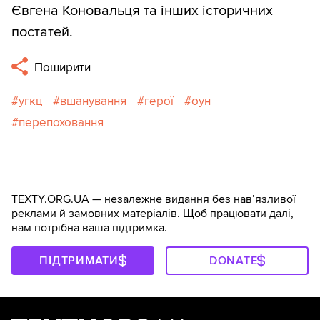
Євгена Коновальця та інших історичних
постатей.
Поширити
угкц
вшанування
герої
оун
перепоховання
TEXTY.ORG.UA — незалежне видання без навʼязливої
реклами й замовних матеріалів. Щоб працювати далі,
нам потрібна ваша підтримка.
ПІДТРИМАТИ
DONATE