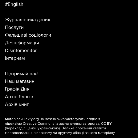
#English
Журналістика даних
Послуги
Фальшиві соціологи
Дезінформація
Disinfomonitor
Інтернам
Підтримай нас!
Наш магазин
Графік Дня
Архів блогів
Архів книг
Матеріали Texty.org.ua можна використовувати згідно з
ліцензією
Creative Commons із зазначенням авторства, CC BY
(переклад ліцензії
українською
). Велике прохання ставити
гіперпосилання в першому чи другому абзаці вашого матеріалу.