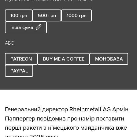
100
грн
500
грн
1000
грн
Інша сума
АБО
PATREON
BUY ME A COFFEE
МОНОБАЗА
PAYPAL
Генеральний директор Rheinmetall AG Армін
Паппергер повідомив про намір поставити
перші ракети з німецького майданчика вже