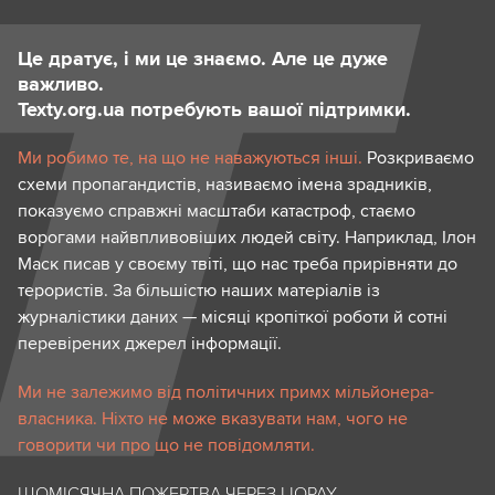
Це дратує, і ми це знаємо. Але це дуже
важливо.
Texty.org.ua потребують вашої підтримки.
Ми робимо те, на що не наважуються інші.
Розкриваємо
схеми пропагандистів, називаємо імена зрадників,
показуємо справжні масштаби катастроф, стаємо
ворогами найвпливовіших людей світу. Наприклад, Ілон
Маск писав у своєму твіті, що нас треба прирівняти до
терористів. За більшістю наших матеріалів із
журналістики даних — місяці кропіткої роботи й сотні
перевірених джерел інформації.
Ми не залежимо від політичних примх мільйонера-
власника. Ніхто не може вказувати нам, чого не
говорити чи про що не повідомляти.
ЩОМІСЯЧНА ПОЖЕРТВА ЧЕРЕЗ LIQPAY