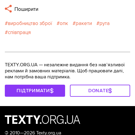
Поширити
виробництво зброї
опк
ракети
рута
співпраця
TEXTY.ORG.UA — незалежне видання без навʼязливої
реклами й замовних матеріалів. Щоб працювати далі,
нам потрібна ваша підтримка.
ПІДТРИМАТИ
DONATE
©
2010—2026 Texty.org.ua