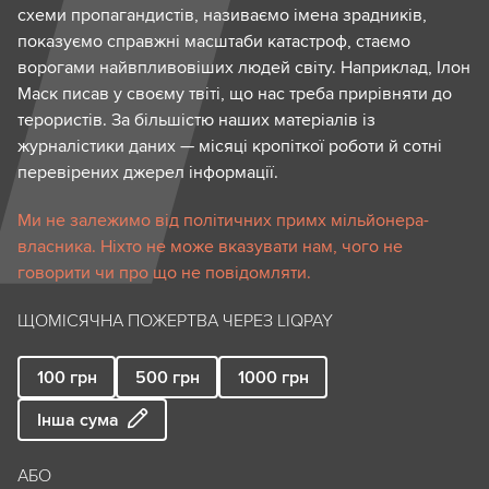
схеми пропагандистів, називаємо імена зрадників,
показуємо справжні масштаби катастроф, стаємо
ворогами найвпливовіших людей світу. Наприклад, Ілон
Маск писав у своєму твіті, що нас треба прирівняти до
терористів. За більшістю наших матеріалів із
журналістики даних — місяці кропіткої роботи й сотні
перевірених джерел інформації.
Ми не залежимо від політичних примх мільйонера-
власника. Ніхто не може вказувати нам, чого не
говорити чи про що не повідомляти.
ЩОМІСЯЧНА ПОЖЕРТВА ЧЕРЕЗ LIQPAY
100
грн
500
грн
1000
грн
Інша сума
АБО