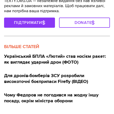
TEXTY.ORG.UA — незалежне видання без навʼязливої
реклами й замовних матеріалів. Щоб працювати далі,
нам потрібна ваша підтримка.
ПІДТРИМАТИ
DONATE
БІЛЬШЕ СТАТЕЙ
Український БПЛА «Лютий» став носієм ракет:
як виглядає ударний дрон (ФОТО)
Для дронів-бомберів ЗСУ розробили
високоточні боєприпаси Firefly (ВІДЕО)
Чому Федоров не погодився на жодну іншу
посаду, окрім міністра оборони