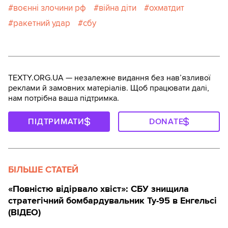
воєнні злочини рф
війна діти
охматдит
ракетний удар
сбу
TEXTY.ORG.UA — незалежне видання без навʼязливої
реклами й замовних матеріалів. Щоб працювати далі,
нам потрібна ваша підтримка.
ПІДТРИМАТИ
DONATE
БІЛЬШЕ СТАТЕЙ
«Повністю відірвало хвіст»: СБУ знищила
стратегічний бомбардувальник Ту-95 в Енгельсі
(ВІДЕО)