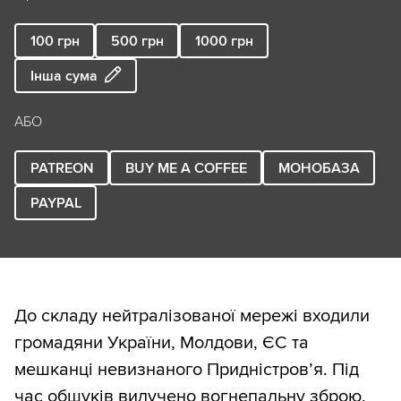
100
грн
500
грн
1000
грн
Інша сума
АБО
PATREON
BUY ME A COFFEE
МОНОБАЗА
PAYPAL
До складу нейтралізованої мережі входили
громадяни України, Молдови, ЄС та
мешканці невизнаного Придністров’я. Під
час обшуків вилучено вогнепальну зброю,