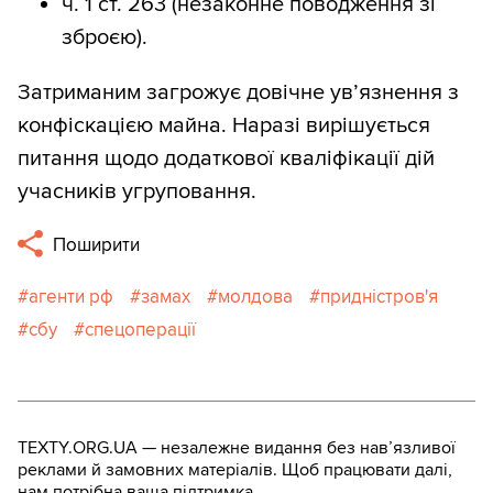
ч. 1 ст. 263 (незаконне поводження зі
зброєю).
Затриманим загрожує довічне ув’язнення з
конфіскацією майна. Наразі вирішується
питання щодо додаткової кваліфікації дій
учасників угруповання.
Поширити
агенти рф
замах
молдова
придністров'я
сбу
спецоперації
TEXTY.ORG.UA — незалежне видання без навʼязливої
реклами й замовних матеріалів. Щоб працювати далі,
нам потрібна ваша підтримка.