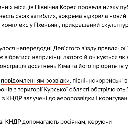
нніх місяців Північна Корея провела низку пу
честь своїх загиблих, зокрема відкрила новий
 комплекс у Пхеньяні, прикрашений скульпту
улося напередодні Дев’ятого з’їзду правлячої 
ає зібратися наприкінці лютого й очікується як
нстрація досягнень Кіма та його пріоритетів у 
а
повідомленням розвідки
, північнокорейські в
ронів з території Курської області обстрілюють 
 з КНДР залучені до аеророзвідки і коригуванн
ві КНДР допомагають росіянам, керуючи