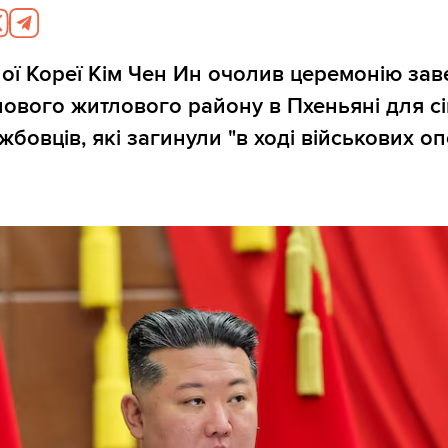
ної Кореї Кім Чен Ин очолив церемонію за
нового житлового району в Пхеньяні для с
бовців, які загинули "в ході військових оп