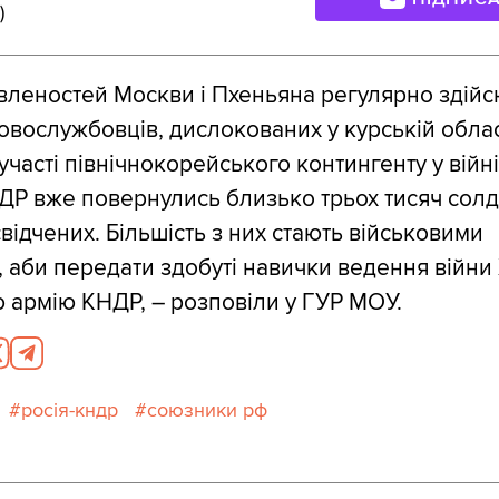
)
леностей Москви і Пхеньяна регулярно здійс
ковослужбовців, дислокованих у курській облас
 участі північнокорейського контингенту у війн
ДР вже повернулись близько трьох тисяч солд
відчених. Більшість з них стають військовими
, аби передати здобуті навички ведення війни
сю армію КНДР, ― розповіли у ГУР МОУ.
росія-кндр
союзники рф