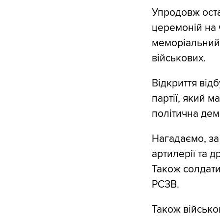
Упродовж оста
церемоній на 
меморіальний
військових.
Відкриття відб
партії, який м
політична демо
Нагадаємо, з
артилерії та д
Також солдати
РСЗВ.
Також військо