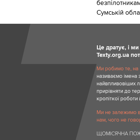
безпілотникам
Сумській облас
Це дратує, і м
Texty.org.ua п
Ми робимо те, на
називаємо імена 
найвпливовіших лю
прирівняти до тер
кропіткої роботи 
Ми не залежимо в
нам, чого не гово
ЩОМІСЯЧНА ПОЖ