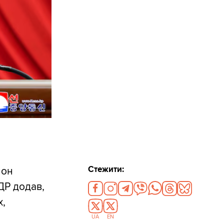
Стежити:
йон
ДР додав,
х,
UA
EN