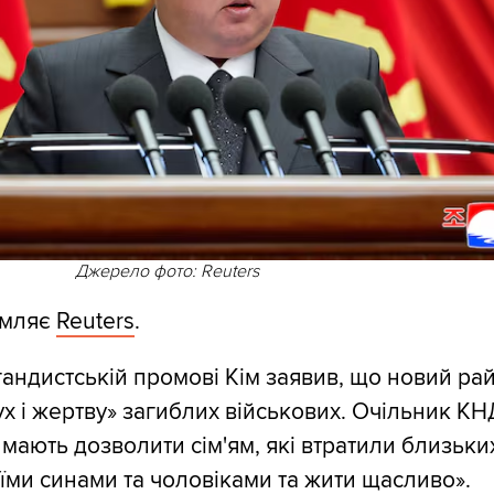
Джерело фото: Reuters
омляє
Reuters
.
гандистській промові Кім заявив, що новий ра
ух і жертву» загиблих військових. Очільник КН
 мають дозволити сім'ям, які втратили близьки
їми синами та чоловіками та жити щасливо».