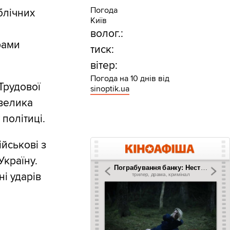
Погода
блічних
Київ
волог.:
рами
тиск:
вітер:
Погода на 10 днів від
Трудової
sinoptik.ua
 велика
політиці.
ійськові з
Україну.
і ударів