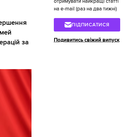
отримувати найкращі статті
на e-mail (раз на два тижні)
вершення
ПІДПИСАТИСЯ
імей
Подивитись свіжий випуск
ерацій за