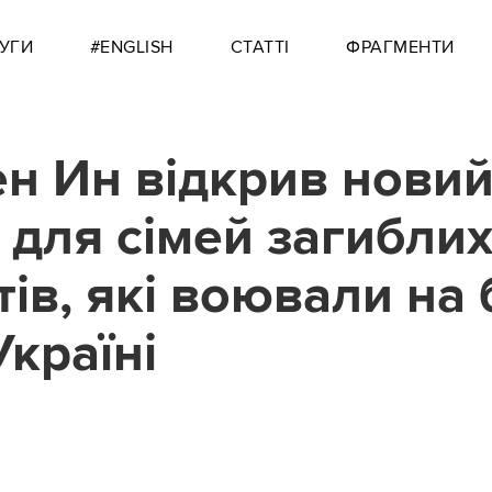
УГИ
#ENGLISH
СТАТТІ
ФРАГМЕНТИ
ен Ин відкрив нови
 для сімей загибли
ів, які воювали на 
Україні