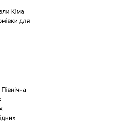
али Кіма
омівки для
 Північна
з
х
хідних