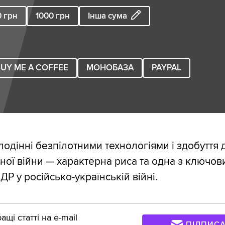
0
грн
1000
грн
Інша сума
UY ME A COFFEE
МОНОБАЗА
PAYPAL
лодінні безпілотними технологіями і здобуття 
ної війни — характерна риса та одна з ключов
НДР у російсько-українській війні.
щі статті на e-mail
ПІДПИС