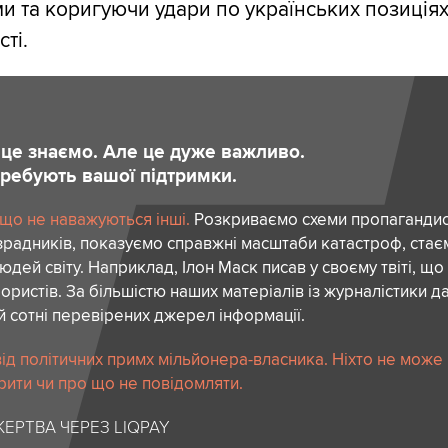
и та коригуючи удари по українських позиціях
ті.
и це знаємо. Але це дуже важливо.
отребують вашої підтримки.
 що не наважуються інші.
Розкриваємо схеми пропагандист
зрадників, показуємо справжні масштаби катастроф, ста
дей світу. Наприклад, Ілон Маск писав у своєму твіті, що
ористів. За більшістю наших матеріалів із журналістики да
й сотні перевірених джерел інформації.
ід політичних примх мільйонера-власника. Ніхто не може
рити чи про що не повідомляти.
ЕРТВА ЧЕРЕЗ LIQPAY