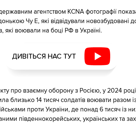
державним агентством KCNA фотографії показ
донькою Чу Е, які відвідували новозбудовані д
, які воювали на боці РФ в Україні.
ДИВІТЬСЯ НАС ТУТ
кту про взаємну оборону з Росією, у 2024 році
ла близько 14 тисяч солдатів воювати разом і
йськами проти України, де понад 6 тисяч із ни
даними південнокорейських, українських та за