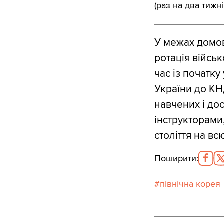
(раз на два тижні
У межах домов
ротація війсь
час із початку
України до КН
навчених і дос
інструкторами
століття на в
Поширити
:
північна корея