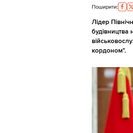
Поширити
:
Лідер Північ
будівництва 
військовослуж
кордоном".