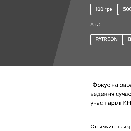
100
грн
50
АБО
PATREON
B
"Фокус на ово
ведення сучас
участі армії К
Отримуйте найкра