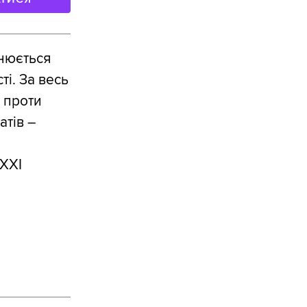
нюється
ті. За весь
і проти
атів ―
 ХХІ