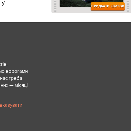
 у
ів,
ємо ворогами
 нас треба
них — місяці
 вказувати