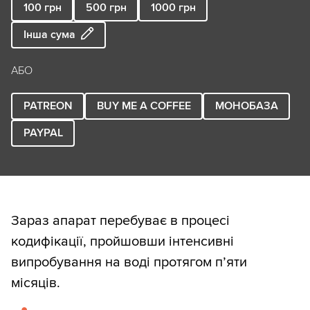
100
грн
500
грн
1000
грн
Інша сума
АБО
PATREON
BUY ME A COFFEE
МОНОБАЗА
PAYPAL
Зараз апарат перебуває в процесі
кодифікації, пройшовши інтенсивні
випробування на воді протягом п’яти
місяців.