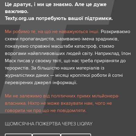
Це дратує, і ми це знаємо. Але це дуже
важливо.
Texty.org.ua потребують вашої підтримки.
Ми робимо те, на що не наважуються інші.
Розкриваємо
схеми пропагандистів, називаємо імена зрадників,
показуємо справжні масштаби катастроф, стаємо
ворогами найвпливовіших людей світу. Наприклад, Ілон
Маск писав у своєму твіті, що нас треба прирівняти до
терористів. За більшістю наших матеріалів із
журналістики даних — місяці кропіткої роботи й сотні
перевірених джерел інформації.
Ми не залежимо від політичних примх мільйонера-
власника. Ніхто не може вказувати нам, чого не
говорити чи про що не повідомляти.
ЩОМІСЯЧНА ПОЖЕРТВА ЧЕРЕЗ LIQPAY