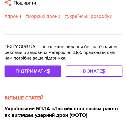
Поширити
дрони
морські дрони
українські розробки
TEXTY.ORG.UA — незалежне видання без навʼязливої
реклами й замовних матеріалів. Щоб працювати далі,
нам потрібна ваша підтримка.
ПІДТРИМАТИ
DONATE
БІЛЬШЕ СТАТЕЙ
Український БПЛА «Лютий» став носієм ракет:
як виглядає ударний дрон (ФОТО)