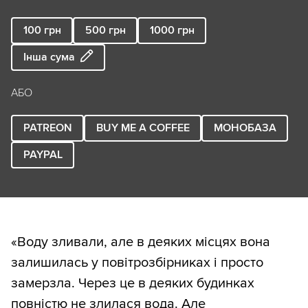
100
грн
500
грн
1000
грн
Інша сума
АБО
PATREON
BUY ME A COFFEE
МОНОБАЗА
PAYPAL
«Воду зливали, але в деяких місцях вона
залишилась у повітрозбірниках і просто
замерзла. Через це в деяких будинках
повністю не злилася вода. Але