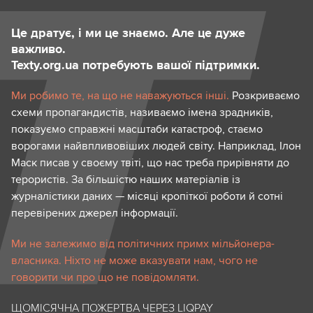
Це дратує, і ми це знаємо. Але це дуже
важливо.
Texty.org.ua потребують вашої підтримки.
Ми робимо те, на що не наважуються інші.
Розкриваємо
схеми пропагандистів, називаємо імена зрадників,
показуємо справжні масштаби катастроф, стаємо
ворогами найвпливовіших людей світу. Наприклад, Ілон
Маск писав у своєму твіті, що нас треба прирівняти до
терористів. За більшістю наших матеріалів із
журналістики даних — місяці кропіткої роботи й сотні
перевірених джерел інформації.
Ми не залежимо від політичних примх мільйонера-
власника. Ніхто не може вказувати нам, чого не
говорити чи про що не повідомляти.
ЩОМІСЯЧНА ПОЖЕРТВА ЧЕРЕЗ LIQPAY