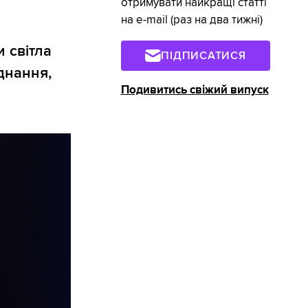
отримувати найкращі статті
на e-mail (раз на два тижні)
 світла
ПІДПИСАТИСЯ
днання,
Подивитись свіжий випуск