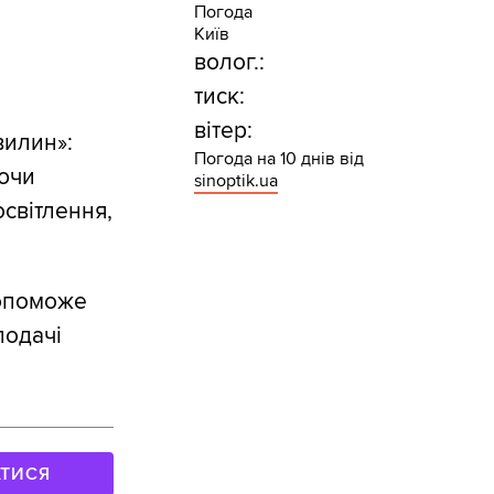
Погода
Київ
волог.:
тиск:
вітер:
вилин»:
Погода на 10 днів від
аючи
sinoptik.ua
освітлення,
 допоможе
подачі
АТИСЯ