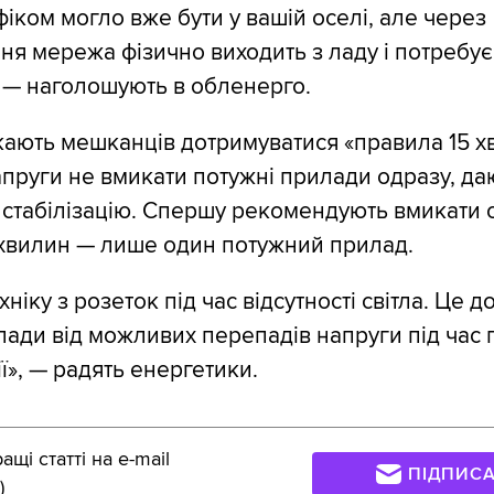
фіком могло вже бути у вашій оселі, але через
я мережа фізично виходить з ладу і потребує
 — наголошують в обленерго.
кають мешканців дотримуватися «правила 15 х
апруги не вмикати потужні прилади одразу, д
а стабілізацію. Спершу рекомендують вмикати 
 хвилин — лише один потужний прилад.
ніку з розеток під час відсутності світла. Це
лади від можливих перепадів напруги під час 
ї», — радять енергетики.
щі статті на e-mail
ПІДПИС
)