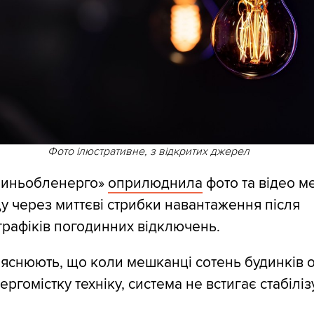
Фото ілюстративне, з відкритих джерел
линьобленерго»
оприлюднила
фото та відео м
ду через миттєві стрибки навантаження після
графіків погодинних відключень.
яснюють, що коли мешканці сотень будинків 
ргомістку техніку, система не встигає стабіліз