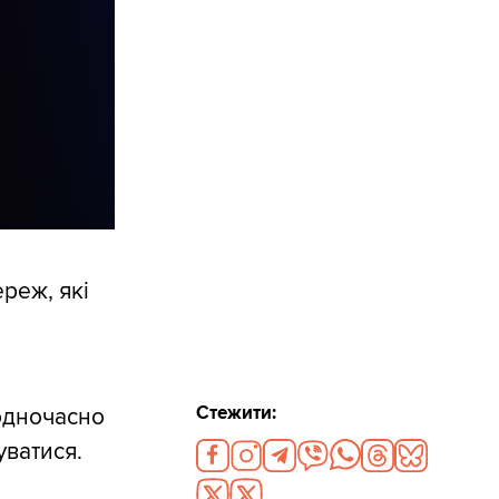
ереж, які
Стежити:
одночасно
уватися.