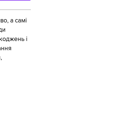
о, а самі
ди
коджень і
ання
,