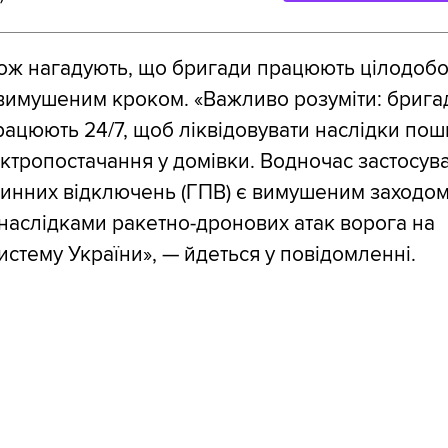
кож нагадують, що бригади працюють цілодобов
вимушеним кроком. «Важливо розуміти: брига
рацюють 24/7, щоб ліквідовувати наслідки пош
ктропостачання у домівки. Водночас застосув
динних відключень (ГПВ) є вимушеним заходом
аслідками ракетно-дронових атак ворога на
истему України», — йдеться у повідомленні.