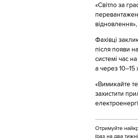
«Світло за гра
перевантаженн
відновлення»,
Фахівці закли
після появи н
системі час н
а через 10–15
«Вимикайте тех
захистити при
електроенергі
Отримуйте найкра
(раз на два тижні