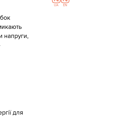
UA
EN
ибок
микають
и напруги,
—
ргії для