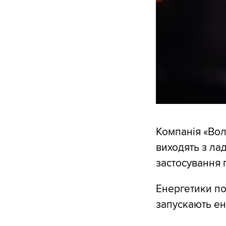
Компанія «Во
виходять з ла
застосування 
Енергетики по
запускають ене