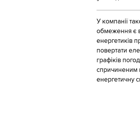
У компанії та
обмеження є 
енергетиків п
повертати еле
графіків пого
спричиненим н
енергетичну с