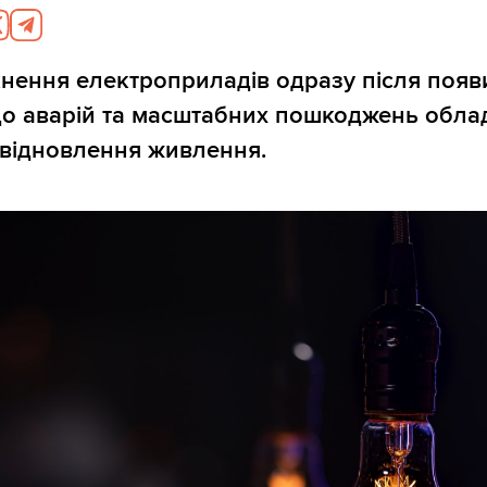
нення електроприладів одразу після появи
до аварій та масштабних пошкоджень обла
 відновлення живлення.