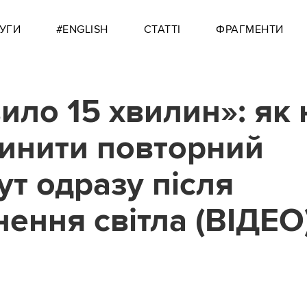
УГИ
#ENGLISH
СТАТТІ
ФРАГМЕНТИ
ило 15 хвилин»: як 
инити повторний
ут одразу після
нення світла (ВІДЕО