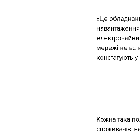
«Це обладнанн
навантаження.
електрочайник
мережі не всти
констатують у 
Кожна така по
споживачів, на