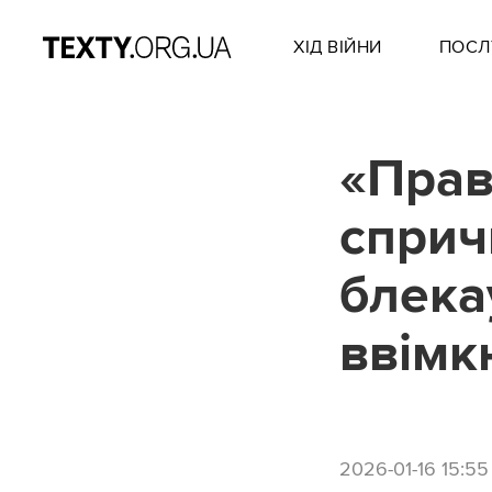
ХІД ВІЙНИ
ПОСЛ
«Прав
сприч
блека
ввімк
2026-01-16 15:55