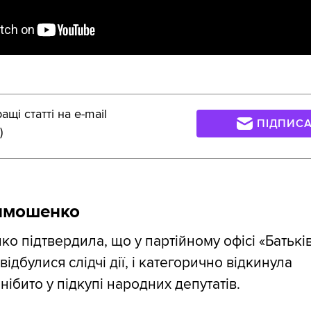
щі статті на e-mail
ПІДПИС
)
имошенко
о підтвердила, що у партійному офісі «Батькі
 відбулися слідчі дії, і категорично відкинула
ібито у підкупі народних депутатів.