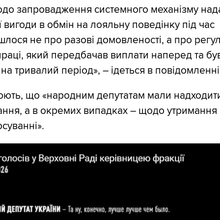
одо запровадження системного механізму над
 вигоди в обмін на лояльну поведінку під час
шлося не про разові домовленості, а про регу
праці, який передбачав виплати наперед та бу
на тривалий період», – ідеться в повідомленні
ють, що «народним депутатам мали надходити
ння, а в окремих випадках – щодо утримання
осуванні».