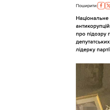
Поширити
:
Національне 
антикорупці
про підозру п
депутатських
лідерку парт