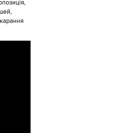
опозиція,
шей,
окарання