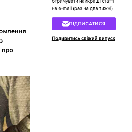
отримувати найкращі статті
на e-mail (раз на два тижні)
ПІДПИСАТИСЯ
домлення
Подивитись свіжий випуск
з
я про