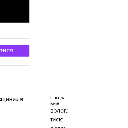
АТИСЯ
Погода
вщини» в
Київ
волог.:
тиск: