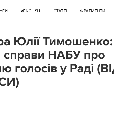
УГИ
#ENGLISH
СТАТТІ
ФРАГМЕНТИ
ра Юлії Тимошенко: 
і справи НАБУ про
ю голосів у Раді (В
СИ)