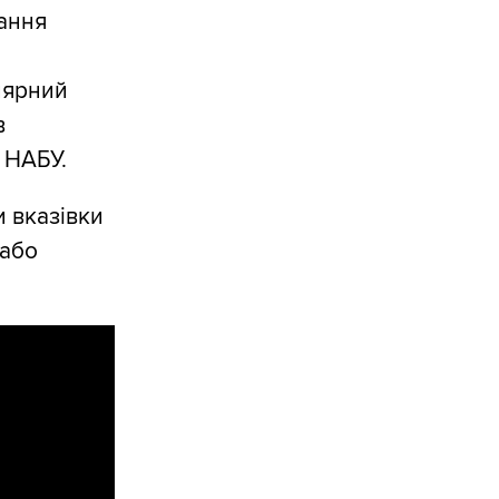
ання
лярний
в
 НАБУ.
 вказівки
 або