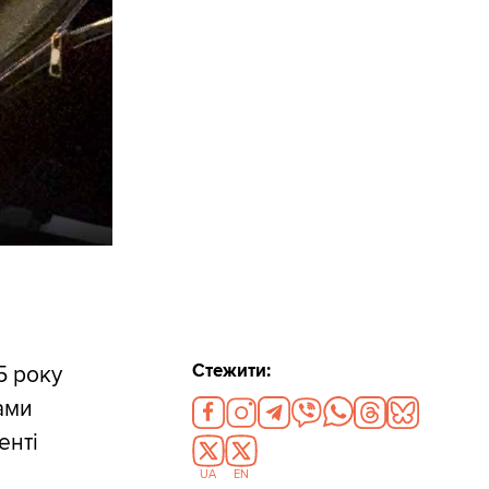
Стежити:
5 року
ами
енті
UA
EN