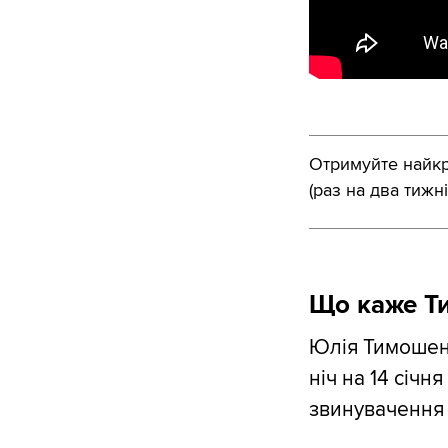
Отримуйте найкра
(раз на два тижні
Що каже Т
Юлія Тимошенк
ніч на 14 січня
звинувачення н