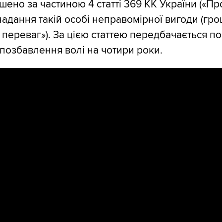
шено за частиною 4 статті 369 КК України («Пр
надання такій особі неправомірної вигоди (гро
, переваг»). За цією статтею передбачається п
 позбавлення волі на чотири роки.