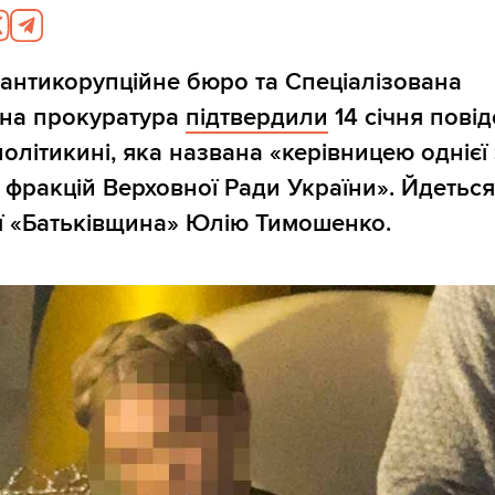
антикорупційне бюро та Спеціалізована
йна прокуратура
підтвердили
14 січня пові
олітикині, яка названа «керівницею однієї 
 фракцій Верховної Ради України». Йдетьс
ії «Батьківщина» Юлію Тимошенко.