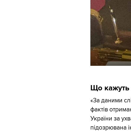
Що кажуть
«За даними слі
фактів отрима
України за ух
підозрювана 