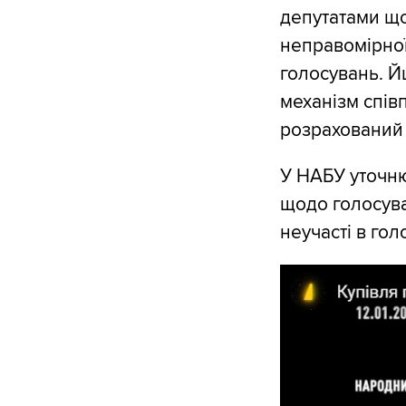
депутатами щ
неправомірної
голосувань. Й
механізм спів
розрахований 
У НАБУ уточню
щодо голосува
неучасті в гол