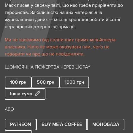
Маск писав у своєму твіті, що нас треба прирівняти до
терористів. За більшістю наших матеріалів із
журналістики даних — місяці кропіткої роботи й сотні
перевірених джерел інформації.
Ми не залежимо від політичних примх мільйонера-
власника. Ніхто не може вказувати нам, чого не
говорити чи про що не повідомляти.
ЩОМІСЯЧНА ПОЖЕРТВА ЧЕРЕЗ LIQPAY
100
грн
500
грн
1000
грн
Інша сума
АБО
PATREON
BUY ME A COFFEE
МОНОБАЗА