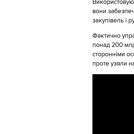
Використовуючи
вони забезпе
закупівель і р
Фактично упра
понад 200 млр
сторонніми ос
проте узяли н