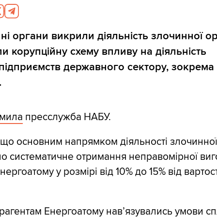
ні органи викрили діяльність злочинної орг
ли корупційну схему впливу на діяльність
 підприємств державного сектору, зокрема
.
омила
пресслужба НАБУ.
 що основним напрямком діяльності злочинно
уло систематичне отримання неправомірної виг
нергоатому у розмірі від 10% до 15% від вартост
рагентам Енергоатому нав’язувались умови сп