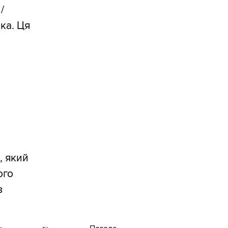
/
ка. Ця
, який
ого
з