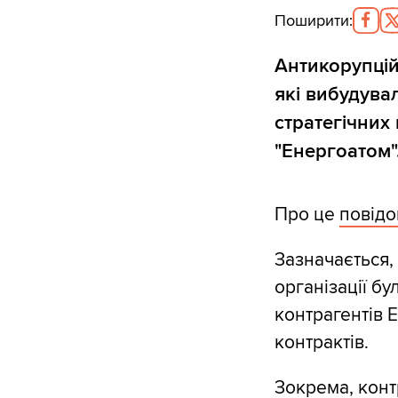
Поширити
:
Антикорупцій
які вибудува
стратегічних
"Енергоатом"
Про це
повід
Зазначається,
організації б
контрагентів Е
контрактів.
Зокрема, конт