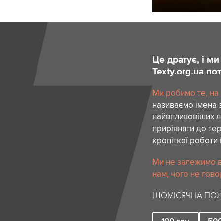
Це дратує, і м
Texty.org.ua п
Ми робимо те, на
називаємо імена 
найвпливовіших лю
прирівняти до тер
кропіткої роботи 
Ми не залежимо в
нам, чого не гово
ЩОМІСЯЧНА ПОЖ