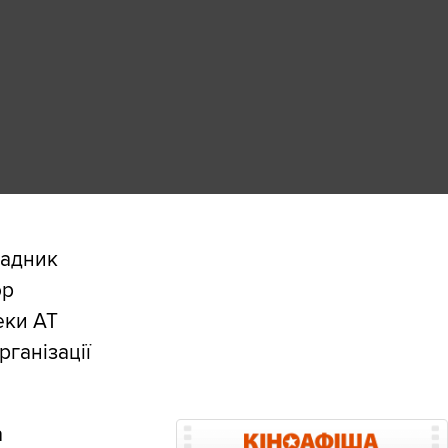
радник
ор
еки АТ
ганізації
а