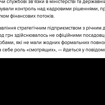
 службові зв’язки в міністерстві та державній
чували контроль над кадровими рішеннями, п
ухом фінансових потоків.
вління стратегічним підприємством з річним 
д грн здійснювалось не офіційними посадовц
обами, які не мали жодних формальних повно
а себе роль «смотрящих», — йдеться у повідом