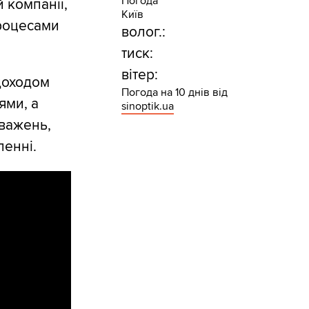
Погода
 компанії,
Київ
роцесами
волог.:
тиск:
вітер:
доходом
Погода на 10 днів від
ями, а
sinoptik.ua
важень,
ленні.