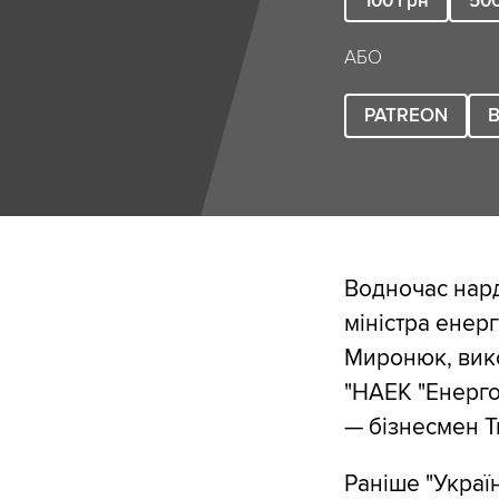
100
грн
50
АБО
PATREON
B
Водночас нар
міністра енерг
Миронюк, вико
"НАЕК "Енерго
— бізнесмен Т
Раніше "Украї