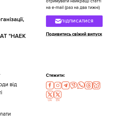
отримувати найкращі статті
на e-mail (раз на два тижні)
анізації,
ПІДПИСАТИСЯ
Подивитись свіжий випуск
 АТ "НАЕК
Стежити:
ї
оди від
і
UA
EN
лати