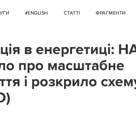
УГИ
#ENGLISH
СТАТТІ
ФРАГМЕНТИ
ція в енергетиці: Н
ло про масштабне
ття і розкрило схем
О)