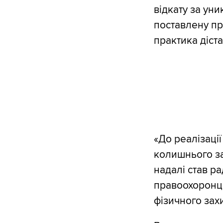
відкату за ун
поставлену пр
практика діст
«До реалізації
колишнього з
надалі став р
правоохоронця
фізичного захи