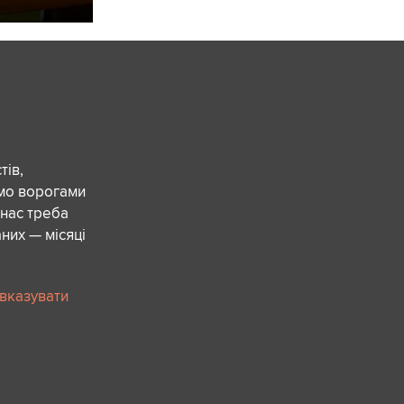
ів,
ємо ворогами
 нас треба
них — місяці
 вказувати