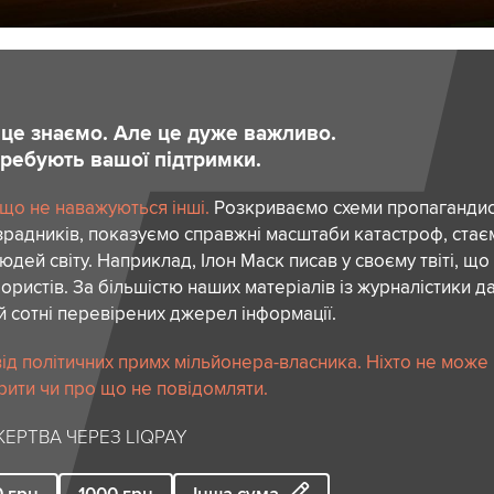
и це знаємо. Але це дуже важливо.
отребують вашої підтримки.
 що не наважуються інші.
Розкриваємо схеми пропагандист
зрадників, показуємо справжні масштаби катастроф, ста
дей світу. Наприклад, Ілон Маск писав у своєму твіті, що
ористів. За більшістю наших матеріалів із журналістики да
й сотні перевірених джерел інформації.
ід політичних примх мільйонера-власника. Ніхто не може
рити чи про що не повідомляти.
ЕРТВА ЧЕРЕЗ LIQPAY