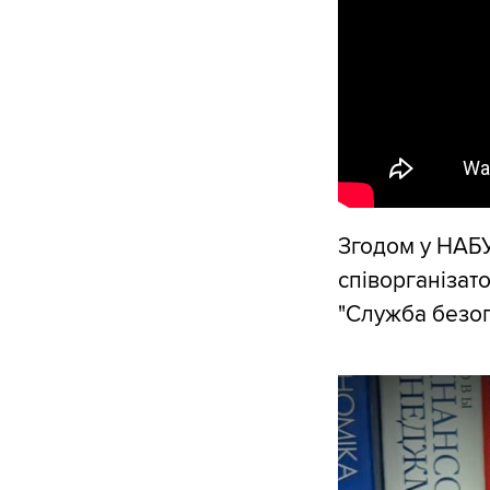
Згодом у НАБУ 
співорганізат
"Служба безо