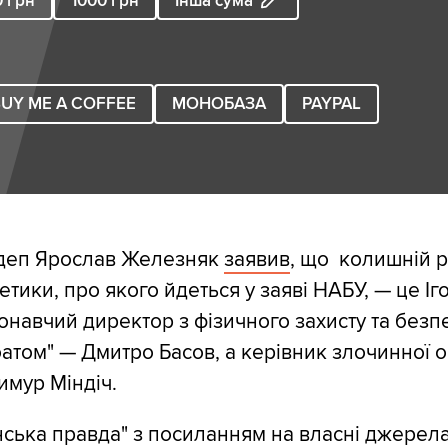
0
грн
1000
грн
Інша сума
UY ME A COFFEE
МОНОБАЗА
PAYPAL
деп Ярослав Железняк
заявив
, що колишній 
етики, про якого йдеться у заяві НАБУ, — це Іг
навчий директор з фізичного захисту та безп
атом" — Дмитро Басов, а керівник злочинної ор
имур Міндіч.
нська правда" з посиланням на власні джерел