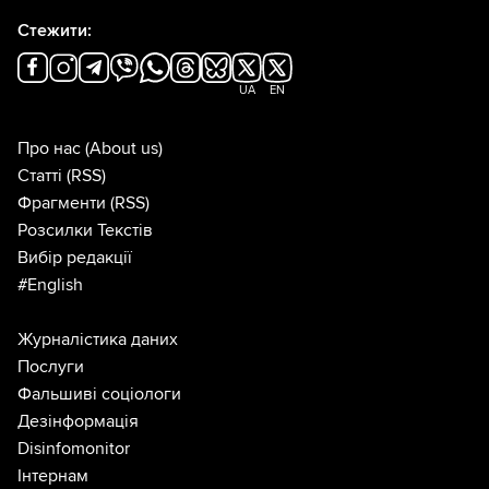
Стежити:
UA
EN
Про нас
(About us)
Статті
(RSS)
Фрагменти
(RSS)
Розсилки Текстів
Вибір редакції
#English
Журналістика даних
Послуги
Фальшиві соціологи
Дезінформація
Disinfomonitor
Інтернам