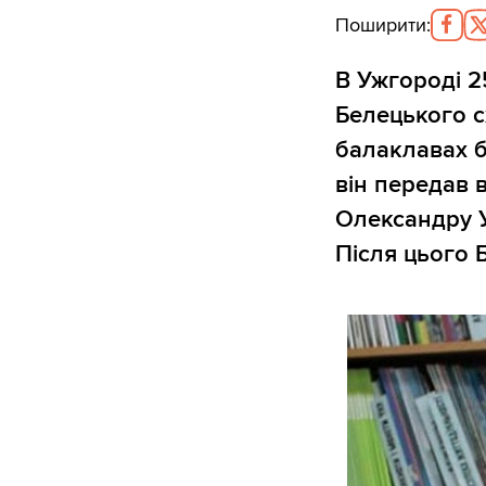
Поширити
:
В Ужгороді 2
Белецького с
балаклавах б
він передав 
Олександру У
Після цього Б