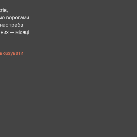
ів,
ємо ворогами
 нас треба
них — місяці
 вказувати