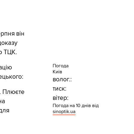
ерпня він
доказу
о ТЦК.
Погода
ацію
Київ
ецького:
волог.:
тиск:
. Плюєте
вітер:
на
Погода на 10 днів від
 для
sinoptik.ua