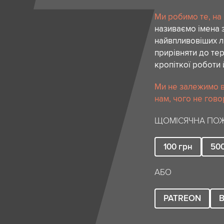
Ми робимо те, на
називаємо імена 
найвпливовіших лю
прирівняти до тер
кропіткої роботи 
Ми не залежимо в
нам, чого не гово
ЩОМІСЯЧНА ПОЖ
100
грн
50
АБО
PATREON
B