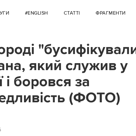
УГИ
#ENGLISH
СТАТТІ
ФРАГМЕНТИ
ороді "бусифікувал
ана, який служив у
ї і боровся за
едливість (ФОТО)
5