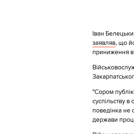
Іван Белецьки
заявляв
, що й
приниження ве
Військовослуж
Закарпатськог
"Сором публік
суспільству в 
поведінка не 
держави проце