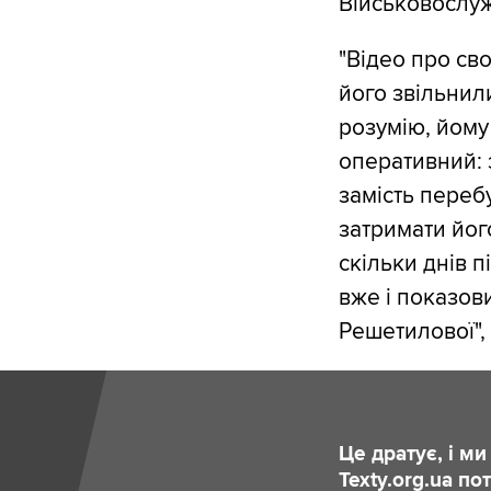
Військовослу
"Відео про сво
його звільнили
розумію, йому
оперативний: 
замість перебу
затримати йог
скільки днів п
вже і показов
Решетилової", 
Це дратує, і м
Texty.org.ua п