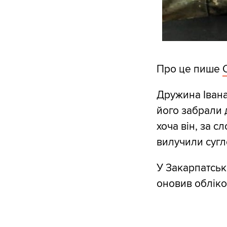
Про це пише
Дружина Івана
його забрали 
хоча він, за 
вилучили сугл
У Закарпатсь
оновив обліков