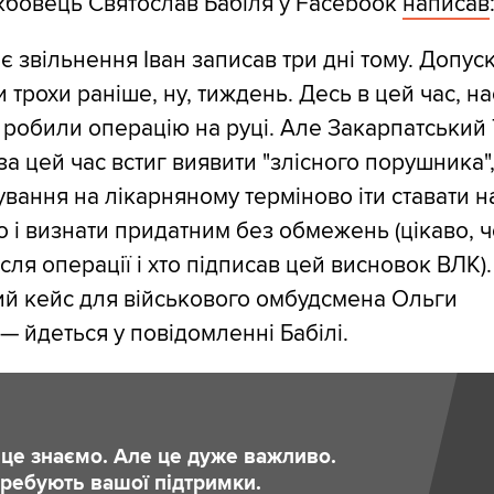
жбовець Святослав Бабіля у Facebook
написав
є звільнення Іван записав три дні тому. Допус
 трохи раніше, ну, тиждень. Десь в цей час, на
 робили операцію на руці. Але Закарпатський
за цей час встиг виявити "злісного порушника"
вання на лікарняному терміново іти ставати на
о і визнати придатним без обмежень (цікаво, 
ісля операції і хто підписав цей висновок ВЛК)
ий кейс для військового омбудсмена Ольги
— йдеться у повідомленні Бабілі.
и це знаємо. Але це дуже важливо.
отребують вашої підтримки.