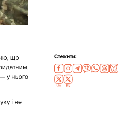
Стежити:
ню, що
ридатним,
— у нього
UA
EN
уку і не