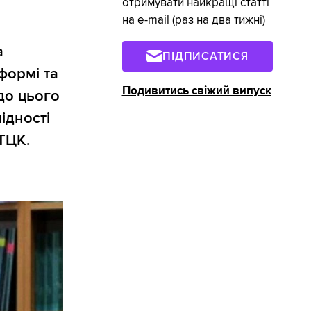
отримувати найкращі статті
на e-mail (раз на два тижні)
а
ПІДПИСАТИСЯ
формі та
Подивитись свіжий випуск
до цього
ідності
ТЦК.