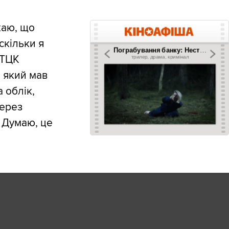
:
каю, що
скільки я
 ТЦК
, який мав
 облік,
через
. Думаю, це