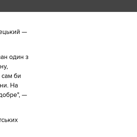
лецький —
ван один з
ну,
 сам би
ни. На
добре", —
тських