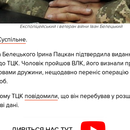
Експоліцейський і ветеран війни Іван Белецький
Суспільне
.
 Белецького Ірина Пацкан підтвердила видан
до ТЦК. Чоловік пройшов ВЛК, його визнали п
словами дружини, нещодавно переніс операцію 
об.
кому ТЦК
повідомили
, що він перебував у розш
і дані.
ДИВІТЬСЯ НАС ТУТ