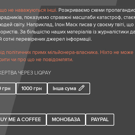
 що не наважуються інші.
Розкриваємо схеми пропагандист
зрадників, показуємо справжні масштаби катастроф, ста
дей світу. Наприклад, Ілон Маск писав у своєму твіті, що
ористів. За більшістю наших матеріалів із журналістики да
й сотні перевірених джерел інформації.
ід політичних примх мільйонера-власника. Ніхто не може
рити чи про що не повідомляти.
ЕРТВА ЧЕРЕЗ LIQPAY
0
грн
1000
грн
Інша сума
UY ME A COFFEE
МОНОБАЗА
PAYPAL