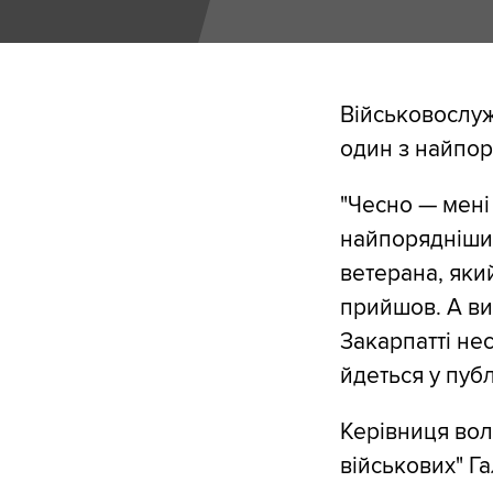
Військовослу
один з найпор
"Чесно — мені 
найпорядніших
ветерана, який
прийшов. А ви
Закарпатті нес
йдеться у публ
Керівниця вол
військових" Г