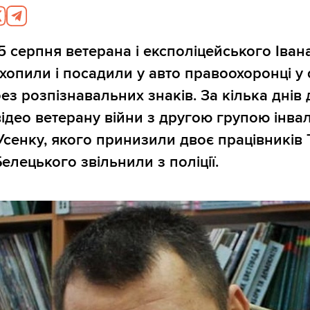
5 серпня ветерана і експоліцейського Іван
хопили і посадили у авто правоохоронці у 
ез розпізнавальних знаків. За кілька днів 
відео ветерану війни з другою групою інвал
сенку, якого принизили двоє працівників 
елецького звільнили з поліції.