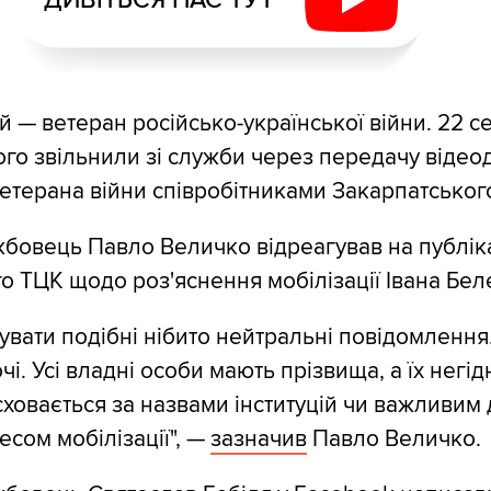
й — ветеран російсько-української війни. 22 с
ого звільнили зі служби через передачу відео
терана війни співробітниками Закарпатськог
бовець Павло Величко відреагував на публік
о ТЦК щодо роз'яснення мобілізації Івана Бел
увати подібні нібито нейтральні повідомлення
очі. Усі владні особи мають прізвища, а їх негід
сховається за назвами інституцій чи важливим
сом мобілізації", —
зазначив
Павло Величко.